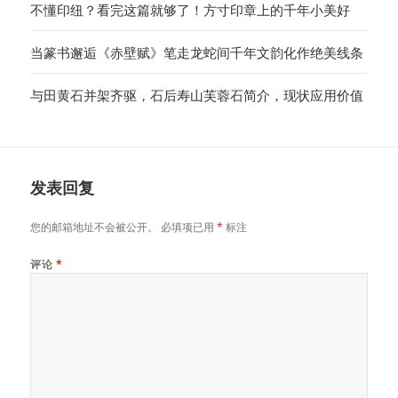
不懂印纽？看完这篇就够了！方寸印章上的千年小美好
当篆书邂逅《赤壁赋》笔走龙蛇间千年文韵化作绝美线条
与田黄石并架齐驱，石后寿山芙蓉石简介，现状应用价值
发表回复
您的邮箱地址不会被公开。
必填项已用
*
标注
评论
*