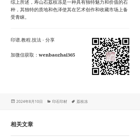
综上所述，寿山石荔枝冻是一种具有独特魅力和价值的石
种，其独特的质地和色泽使其在艺术创作和收藏市场上备
受青睐。
印谱.教程.技法 - 分享
加微信获取：
wenbaozhai365
发
分
标
2024年8月10日
印石印材
荔枝冻
布
类
签
于
相关文章