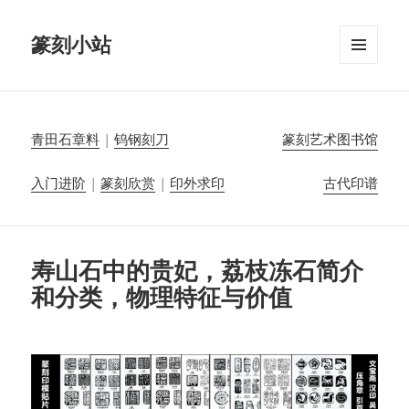
篆刻小站
菜单和
挂件
青田石章料
|
钨钢刻刀
篆刻艺术图书馆
入门进阶
|
篆刻欣赏
|
印外求印
古代印谱
寿山石中的贵妃，荔枝冻石简介
和分类，物理特征与价值