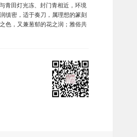
态与青田灯光冻、封门青相近，环境
润缜密，适于奏刀，属理想的篆刻
之色，又兼葱郁的花之润；雅俗共