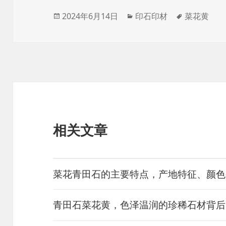
发
分
标
2024年6月14日
印石印材
菜花黄
布
类
签
于
相关文章
菜花青田石的主要特点，产地特征、颜色
青田石菜花黄，色泽温润的珍稀石材背后