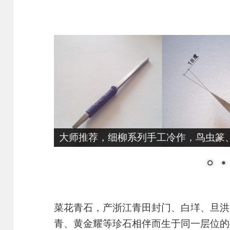
篆刻转印贴，刀法练习，兴趣提升，12大
菜花青石，产浙江青田封门、白垟、旦洪
青、黄金耀等珍石相伴而生于同一层位的