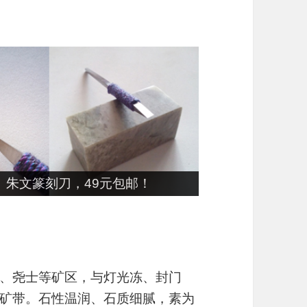
张240印面，39元包邮！
、尧士等矿区，与灯光冻、封门
矿带。石性温润、石质细腻，素为