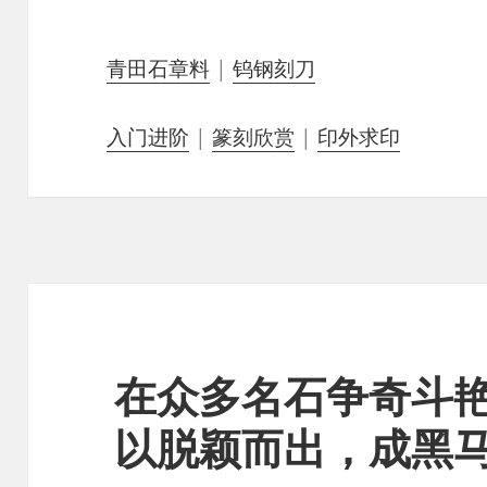
青田石章料
|
钨钢刻刀
入门进阶
|
篆刻欣赏
|
印外求印
在众多名石争奇斗
以脱颖而出，成黑