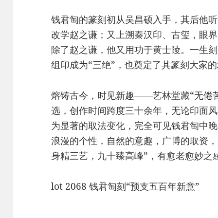
钱君匋的篆刻初从吴昌硕入手，其后他听
改学赵之谦；又上溯秦汉印、古玺，眼界
除了赵之谦，他又用功于黄士陵。一生刻
组印成为“三绝”，也奠定了其篆刻大家
熔铸古今，时见新趣——艺林堂藏“无倦
选，创作时间跨度三十余年，无论印面风
为显著的取法变化，完全可见钱君匋中晚
浪漫的个性，自然的意趣，广博的取资，
身精三艺，九十臻高峰”，有愈老愈妙之
lot 2068 钱君匋刻“预支五百年新意”