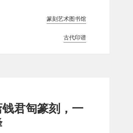
篆刻艺术图书馆
古代印谱
斋钱君匋篆刻，一
峰