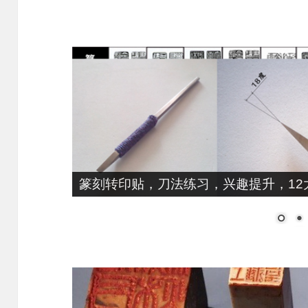
篆刻转印贴，刀法练习，兴趣提升，12大