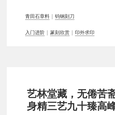
青田石章料
|
钨钢刻刀
入门进阶
|
篆刻欣赏
|
印外求印
艺林堂藏，无倦苦
身精三艺九十臻高