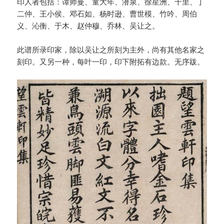
印人者包括：谭师曼、童大年、潜泉、徐星洲、千里、丁
二仲、王小侯、邓石如、杨时逊、曹世模、竹吟、周伯
义、沁衡、于木、赵仲穆、乔林、吴让之。
此谱所录印家，除以吴让之所刻为主外，尚有其他名家之
刻印。又另一种，每叶一印，印下附拓有边款。无序跋。