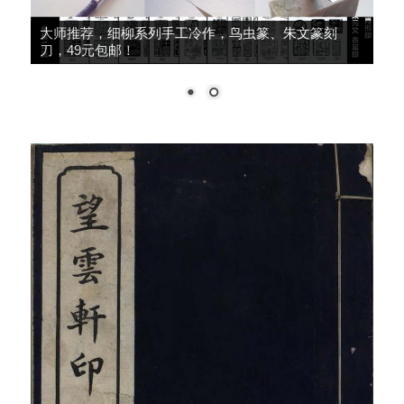
篆刻转印贴，刀法练习，兴趣提升，12大张240印面，
39元包邮！