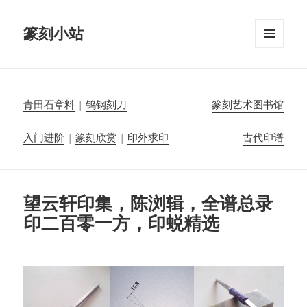
篆刻小站
菜单和
挂件
青田石章料
|
钨钢刻刀
篆刻艺术图书馆
入门进阶
|
篆刻欣赏
|
印外求印
古代印谱
望云轩印集，陈浏辑，全谱总录
印二百零一方，印蜕精选