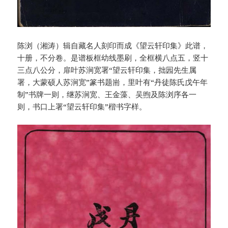
陈浏（湘涛）辑自藏名人刻印而成《望云轩印集》此谱，
十册，不分卷。是谱板框幼线墨刷，全框横八点五，竖十
三点八公分，扉叶苏涧宽署“望云轩印集，拙园先生属
署，大蒙硕人苏涧宽”篆书题耑，里叶有“丹徒陈氏戊午年
制”书牌一则，继苏涧宽、王金藻、吴煦及陈浏序各一
则，书口上署“望云轩印集”楷书字样。