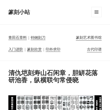
篆刻小站
菜单和
挂件
青田石章料
|
钨钢刻刀
篆刻艺术图书馆
入门进阶
|
篆刻欣赏
|
印外求印
古代印谱
清仇垲刻寿山石闲章，胆缾花落
研池香，纵横联句常侵晓