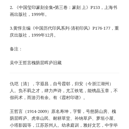
2. 《中国玺印篆刻全集•第三卷：篆刻 上》P153，上海书
画出版社，1999年。
3.黄惇主编《中国历代印风系列-清初印风》P176-177，重
庆出版社，1999年12月。
备注：
吴中王哲言槐荫层晖庐旧藏
仇垲［清］，字遐昌，自号霞邨，归安（今浙江湖州）
人。负不羁之才，肆力声诗，尤工铁笔，能镌晶玉章，不
假药术，而游刃有余。有《霞村印谱》。
王哲言（1914-2009）原名寿坤，字誓，号慈荫山房、槐
荫层晖庐、虎阜山民、耐耕草堂、补纳草庐、萝垣小屋、
小塔影园等，江苏苏州人。幼承庭训，雅好文艺，中学毕