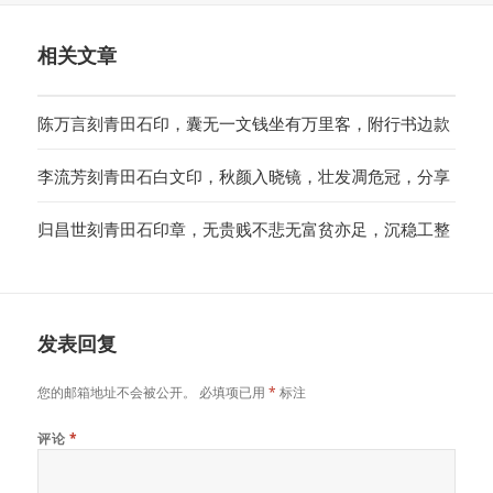
于
相关文章
陈万言刻青田石印，囊无一文钱坐有万里客，附行书边款
李流芳刻青田石白文印，秋颜入晓镜，壮发凋危冠，分享
归昌世刻青田石印章，无贵贱不悲无富贫亦足，沉稳工整
发表回复
您的邮箱地址不会被公开。
必填项已用
*
标注
评论
*