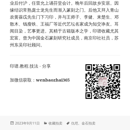
业后付沪，任雷允上诵芬堂会计。晚年后回故乡安居。因
缘结识常熟庞士龙先生而渐入篆刻之门。后他又拜入青山
农黄葆戉先生门下习印，并与王师子、李健、来楚生、邓
散木、钱瘦铁、王福厂等近代艺坛名家成为知交诤友。耳
闻目染，艺事更进。其精于古籍版本之学，印谱收藏尤其
宏富。曾为中国金石篆刻研究社成员，南京印社社员，苏
州东吴印社顾问。
印谱.教程.技法 - 分享
加微信获取：
wenbaozhai365
发
分
标
2023年9月11日
收藏拍卖
仇垲
、
金石拍卖
布
类
签