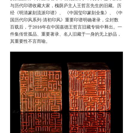
与历代印谱收藏大家，槐荫庐主人王哲言先生的旧藏。历
经《明清篆刻流派印谱》、 《中国玺印篆刻全集》、《中
国历代印风系列-清初印风》重要印谱明确著录，尘封数
百载后，于2016年在中国嘉德王哲言旧藏专辑中释出。一
件集传世孤品、重要著录、名人旧藏于一身的无上妙品，
其重要性不言而喻。