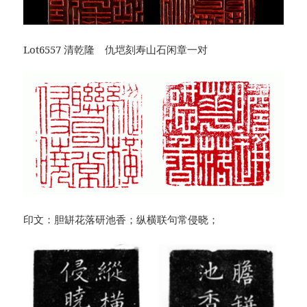
Lot6557 清乾隆 仇垲刻寿山石闲章一对
印文：胆缾花落研池香；纵横联句常侵晓；