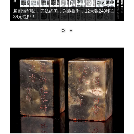
篆刻转印贴，刀法练习，兴趣提升，12大张240印面，
39元包邮！