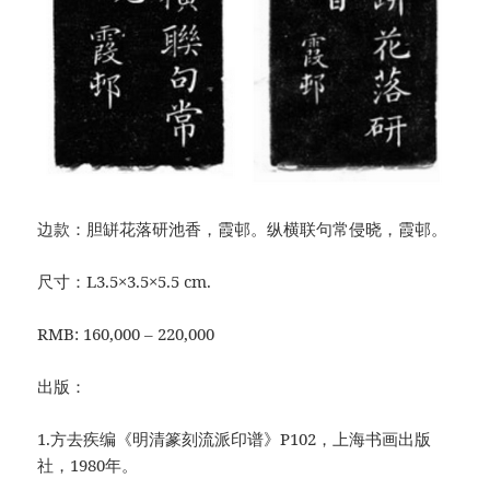
边款：胆缾花落研池香，霞邨。纵横联句常侵晓，霞邨。
尺寸：L3.5×3.5×5.5 cm.
RMB: 160,000 – 220,000
出版：
1.方去疾编《明清篆刻流派印谱》P102，上海书画出版
社，1980年。