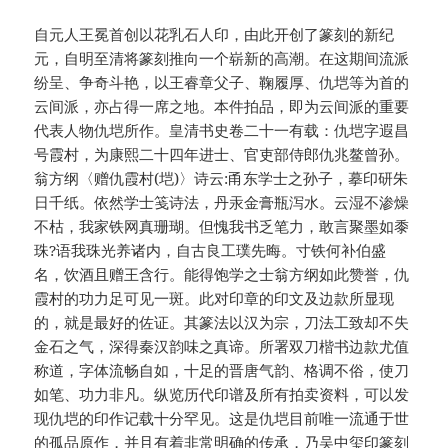
自元人王冕首创以花乳石人印，由此开创了篆刻的新纪
元，自明至清将篆刻推向一个崭新的高潮。在这期间流派
纷呈、争奇斗艳，以王睿章父子、鞠履厚、仇垲等为首的
云间派，亦占得一席之地。本件拍品，即为云间派的重要
代表人物仇垲所作。皇清书史卷二十一有载：仇垲字遐昌
号霞村，为康熙二十四年进士、官吏部侍郎仇兆鳌曾孙。
翁方纲〈赠仇霞村(垲)〉诗云:甬东学士之孙子，摹印研朱
日千纸。依然学士笺诗法，丹汞金膏瓶泻水。云湿不渗燥
不枯，我家铁网真珊瑚。但愧我书乏笔力，敢言聚墨如黍
珠?语我珠光养诸内，自古良工璞先晦。寸铁何补伯盛
名，饮酒且赠王含行。能得饱学之士翁方纲如此赞誉，仇
霞村的功力足可见一斑。此对印章的印文及边款所显现
的，就是最好的佐证。其篆法以汉为宗，刀法工致却不失
金石之气，深得秦汉韵味之真谛。所署双刀楷书边款尤值
称道，字体流畅自如，十足的晋唐气韵、格调不俗，使刀
如笔、功力非凡。纵览历代印谱及所有拍卖资料，可以发
现仇垲的印作记载十分罕见。这是仇垲目前唯一流通于世
的孤品原作，并且有着非常明确的传承，乃吴中玺印篆刻