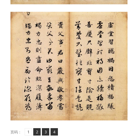
页
页
,
页
,
页
,
页码：
1
2
3
4