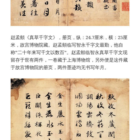
赵孟頫《真草千字文》，册页，纵：24.7厘米，横：25厘
米，故宫博物院藏。赵孟頫临写智永千字文最勤，他自
称”二十年来写千文以数百”。赵孟頫临智永真草千字文现
留存于世有两件，一卷藏于上海博物馆，另外便是这件藏
于故宫博物院的册页，两件墨迹均无书写年月。