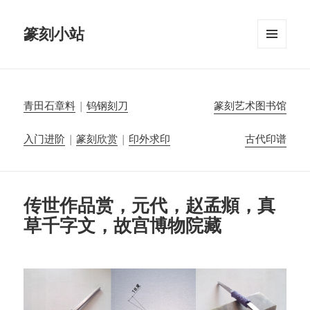
篆刻小站
菜单和
挂件
青田石章料
|
钨钢刻刀
篆刻艺术图书馆
入门进阶
|
篆刻欣赏
|
印外求印
古代印谱
传世作品赏，元代，赵孟頫，真
草千字文，故宫博物院藏