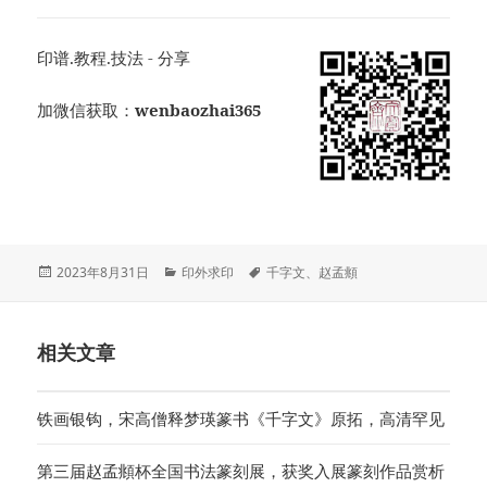
印谱.教程.技法 - 分享
加微信获取：
wenbaozhai365
发
分
标
2023年8月31日
印外求印
千字文
、
赵孟頫
布
类
签
于
相关文章
铁画银钩，宋高僧释梦瑛篆书《千字文》原拓，高清罕见
第三届赵孟頫杯全国书法篆刻展，获奖入展篆刻作品赏析