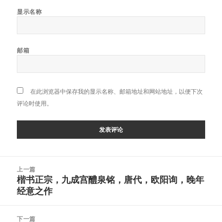
显示名称
邮箱
在此浏览器中保存我的显示名称、邮箱地址和网站地址，以便下次
评论时使用。
文
上一篇
章
楷书正宗，九成宫醴泉铭，唐代，欧阳询，晚年
上
导
经意之作
篇
航
文
章：
下一篇