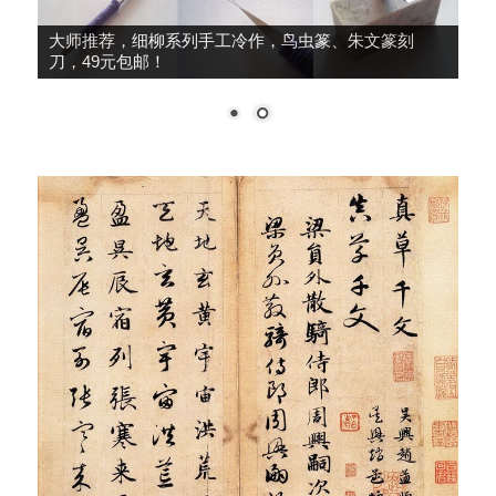
大师推荐，细柳系列手工冷作，鸟虫篆、朱文篆刻
刀，49元包邮！