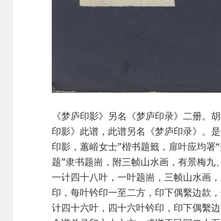
《梦庐印影》另名《梦庐印录》二册。胡
印影》此谱，此谱另名《梦庐印录》。是
印影，蕙峪女士”楷书题籤，扉叶应均署
题”隶书题耑，附三帧山水画，有景梅九
一计四十八叶，一叶题耑，三帧山水画，
印，每叶钤印一至二方，印下偶繫边款，
计四十六叶，四十六叶钤印，印下偶繫边