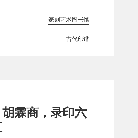
篆刻艺术图书馆
古代印谱
，胡霖商，录印六
五