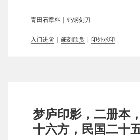
青田石章料
|
钨钢刻刀
入门进阶
|
篆刻欣赏
|
印外求印
梦庐印影，二册本
十六方，民国二十