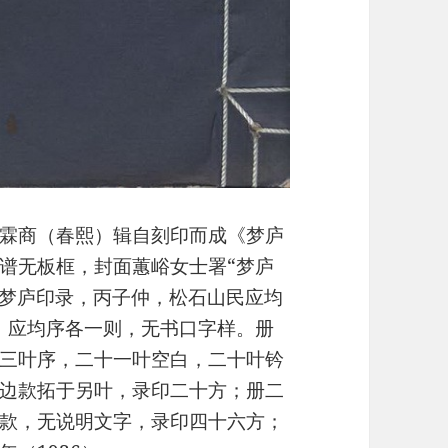
霖商（春熙）辑自刻印而成《梦庐
谱无板框，封面蕙峪女士署“梦庐
“梦庐印录，丙子仲，松石山民应均
、应均序各一则，无书口字样。册
三叶序，二十一叶空白，二十叶钤
边款拓于另叶，录印二十方；册二
款，无说明文字，录印四十六方；