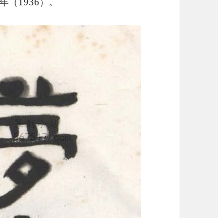
（1936）。