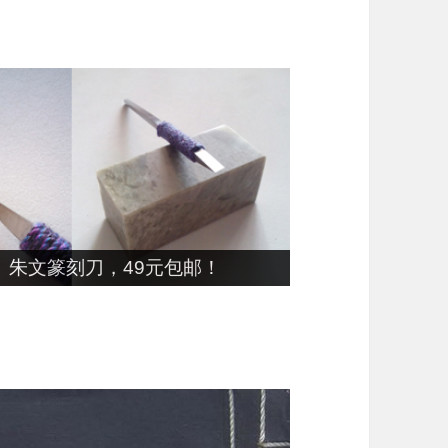
朱文篆刻刀，49元包邮！