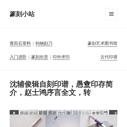
篆刻小站
菜单和
挂件
青田石章料
|
钨钢刻刀
篆刻艺术图书馆
入门进阶
|
篆刻欣赏
|
印外求印
古代印谱
沈辅俊辑自刻印谱，愚盦印存简
介，赵士鸿序言全文，转