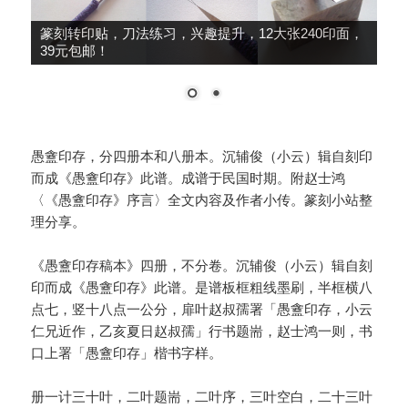
篆刻转印贴，刀法练习，兴趣提升，12大张240印面，
39元包邮！
愚盦印存，分四册本和八册本。沉辅俊（小云）辑自刻印
而成《愚盦印存》此谱。成谱于民国时期。附赵士鸿
〈《愚盦印存》序言〉全文内容及作者小传。篆刻小站整
理分享。
《愚盦印存稿本》四册，不分卷。沉辅俊（小云）辑自刻
印而成《愚盦印存》此谱。是谱板框粗线墨刷，半框横八
点七，竖十八点一公分，扉叶赵叔孺署「愚盦印存，小云
仁兄近作，乙亥夏日赵叔孺」行书题耑，赵士鸿一则，书
口上署「愚盦印存」楷书字样。
册一计三十叶，二叶题耑，二叶序，三叶空白，二十三叶