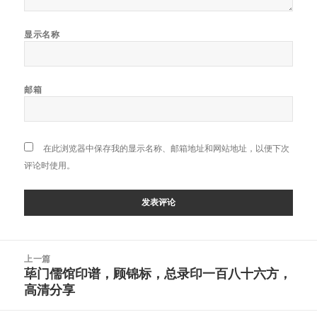
显示名称
邮箱
在此浏览器中保存我的显示名称、邮箱地址和网站地址，以便下次
评论时使用。
文
上一篇
章
荜门儒馆印谱，顾锦标，总录印一百八十六方，
上
导
高清分享
篇
航
文