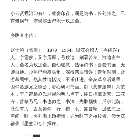
小云贤甥治印有年，兹赍印存，属题为书，长句张之。乙
亥脩稧节，雪侯赵士鸿识于䍩逌斋。
序跋者小传：
赵士鸿（雪侯）。1879｜1954。浙江会稽人（今绍兴）
人。字雪侯，又字屑厚，号䍩逌，别署苦良、䍩逌斋主
人，斋名为䍩逌斋。自幼聪慧，熟读诗书；喜爱书画，无
师自通。少年已崭露头角，深得亲友讚许；青年时期，曾
游幕蜀中。然其性情恬淡，不乐仕进。辛亥革命后返里，
因仰慕族兄之谦公，潜心研习书画。以《悲盦賸墨》为范
本，于广甯桥赵氏老屋的明志卢下，终日挥毫染素。工花
卉，善摹乃兄，书也似之，书法，先取颜柳，后宗北魏，
苍劲有力，古意盎然，行、楷、隶、篆皆精。游艺海上，
声闻一时，名列海上题襟馆，亦为时下之校校者。尝为沉
辅俊《愚盦印存》撰序。