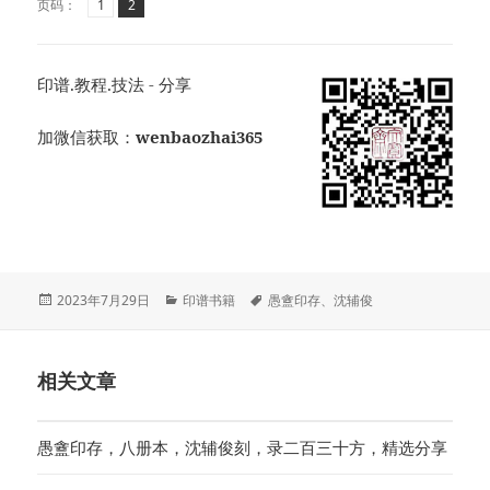
页
页
,
页码：
1
2
印谱.教程.技法 - 分享
加微信获取：
wenbaozhai365
发
分
标
2023年7月29日
印谱书籍
愚盦印存
、
沈辅俊
布
类
签
于
相关文章
愚盦印存，八册本，沈辅俊刻，录二百三十方，精选分享