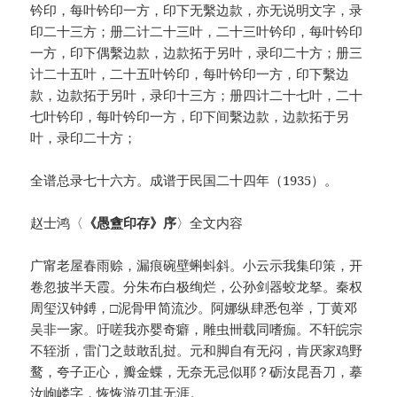
钤印，每叶钤印一方，印下无繫边款，亦无说明文字，录
印二十三方；册二计二十三叶，二十三叶钤印，每叶钤印
一方，印下偶繫边款，边款拓于另叶，录印二十方；册三
计二十五叶，二十五叶钤印，每叶钤印一方，印下繫边
款，边款拓于另叶，录印十三方；册四计二十七叶，二十
七叶钤印，每叶钤印一方，印下间繫边款，边款拓于另
叶，录印二十方；
全谱总录七十六方。成谱于民国二十四年（1935）。
赵士鸿〈
《愚盦印存》序
〉全文内容
广甯老屋春雨赊，漏痕碗壁蝌蚪斜。小云示我集印策，开
卷忽披半天霞。分朱布白极绚烂，公孙剑器蛟龙拏。秦权
周玺汉钟鎛，□泥骨甲简流沙。阿娜纵肆悉包举，丁黄邓
吴非一家。吁嗟我亦婴奇癖，雕虫卌载同嗜痂。不轩皖宗
不轾浙，雷门之鼓敢乱挝。元和脚自有无闷，肯厌家鸡野
鹜，夸子正心，瓣金蝶，无奈无忌似耶？砺汝昆吾刀，摹
汝岣嵝字，恢恢游刃其无涯。