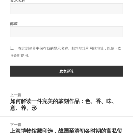
显示名称
邮箱
在此浏览器中保存我的显示名称、邮箱地址和网站地址，以便下次
评论时使用。
文
上一篇
章
如何解读一件完美的篆刻作品：色、香、味、
上
导
意、养、形
篇
航
文
章：
下一篇
上海博物馆藏印选，战国至清初各时期的官私玺
下