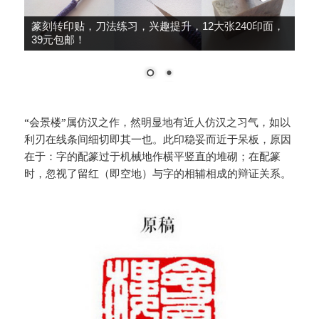
篆刻转印贴，刀法练习，兴趣提升，12大张240印面，
39元包邮！
“会景楼”属仿汉之作，然明显地有近人仿汉之习气，如以
利刃在线条间细切即其一也。此印稳妥而近于呆板，原因
在于：字的配篆过于机械地作横平竖直的堆砌；在配篆
时，忽视了留红（即空地）与字的相辅相成的辩证关系。