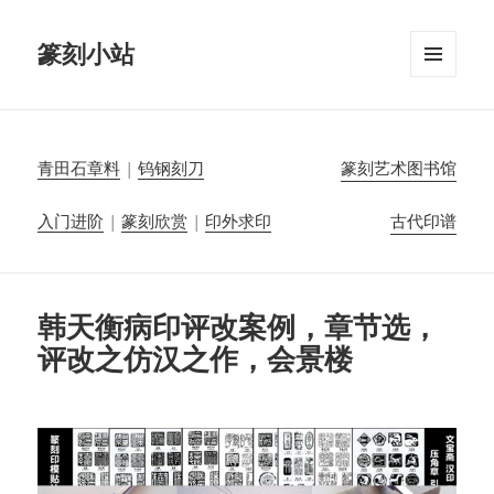
篆刻小站
菜单和
挂件
青田石章料
|
钨钢刻刀
篆刻艺术图书馆
入门进阶
|
篆刻欣赏
|
印外求印
古代印谱
韩天衡病印评改案例，章节选，
评改之仿汉之作，会景楼