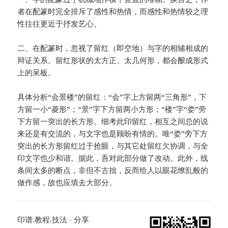
者在配篆时完全排斥了感性和热情，而感性和热情较之理
性往往更近于抒发艺心。
二、在配篆时，忽视了留红（即空地）与字的相辅相成的
辩证关系。留红形状的太方正、太几何形，都会酿成形式
上的呆板。
具体分析“会景楼”的留红：“会”字上方留两“三角形”，下
方留一小“菱形”；“景”字下方留两小方形；“楼”字“娄”旁
下方留一突出的长方形。细考此印留红，相互之间总的说
来还是有交流的，与文字也是顾盼有情的。唯“娄”旁下方
突出的长方形留红过于抢眼，与其它处留红欠协调，与全
印文字也少和谐。据此，吾对此部分做了改动。此外，线
条间太多的断点，非但不古拙，反而给人以眼花缭乱般的
做作感，故也应填去大部分。
印谱.教程.技法 - 分享