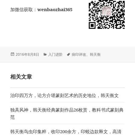
加微信获取：
wenbaozhai365
发
分
标
2016年8月8日
入门进阶
病印评改
、
韩天衡
布
类
签
于
相关文章
治印四万方，论方介堪篆刻艺术的历史地位，韩天衡文
独具风神，韩天衡经典篆刻作品26枚赏，教科书式篆刻典
范
韩天衡鸟虫印集粹，收印200余方，印蜕边款释文，高清