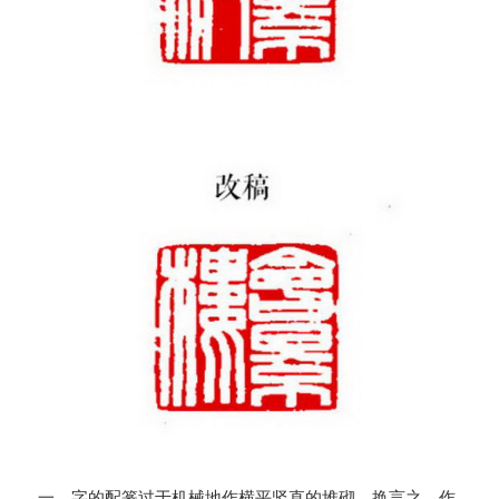
一、字的配篆过于机械地作横平竖直的堆砌。换言之，作