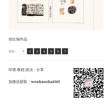
倪仕旭作品
页
页
,
页
,
页
,
页
,
页
,
页
,
页码：
1
2
3
4
5
6
7
印谱.教程.技法 - 分享
加微信获取：
wenbaozhai365