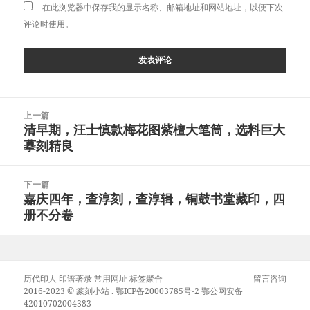
在此浏览器中保存我的显示名称、邮箱地址和网站地址，以便下次
评论时使用。
文
上一篇
章
清早期，汪士慎款梅花图紫檀大笔筒，选料巨大
上
导
摹刻精良
篇
航
文
章：
下一篇
嘉庆四年，查淳刻，查淳辑，铜鼓书堂藏印，四
下
册不分卷
篇
文
章：
历代印人
印谱著录
常用网址
标签聚合
留言咨询
2016-2023 ©
篆刻小站
.
鄂ICP备20003785号-2
鄂公网安备
42010702004383