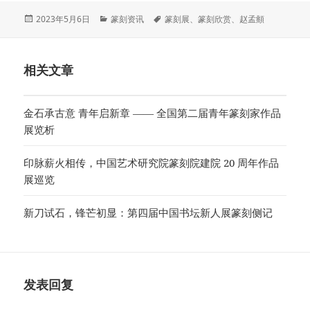
发
分
标
2023年5月6日
篆刻资讯
篆刻展
、
篆刻欣赏
、
赵孟頫
布
类
签
于
相关文章
金石承古意 青年启新章 —— 全国第二届青年篆刻家作品
展览析
印脉薪火相传，中国艺术研究院篆刻院建院 20 周年作品
展巡览
新刀试石，锋芒初显：第四届中国书坛新人展篆刻侧记
发表回复