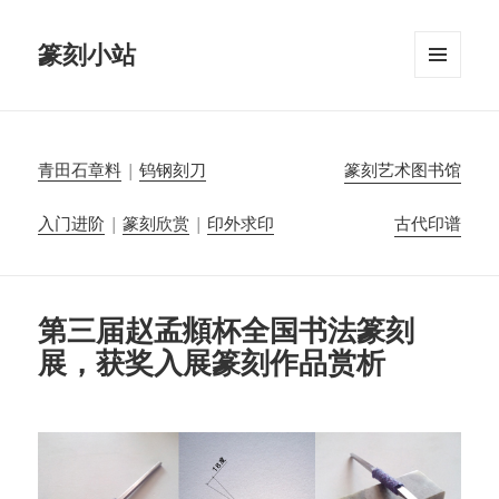
篆刻小站
菜单和
挂件
青田石章料
|
钨钢刻刀
篆刻艺术图书馆
入门进阶
|
篆刻欣赏
|
印外求印
古代印谱
第三届赵孟頫杯全国书法篆刻
展，获奖入展篆刻作品赏析