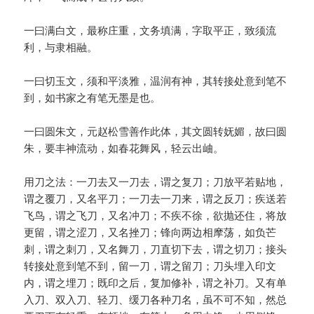
一曰满白文，最称庄重，文务填满，字取平正，致须流
利，与隶相融。
一曰切玉文，须和平淡雅，温润有神，其转接处意到笔不
到，如书家之有笔无墨是也。
一曰圆朱文，元赵松雪善作此体，其文圆转妩媚，故曰圆
朱，要丰神流动，如春花舞风，轻云出岫。
用刀之法：一刀去又一刀去，谓之复刀；刀放平若贴地，
谓之覆刀，又名平刀；一刀去一刀来，谓之反刀；疾送若
飞鸟，谓之飞刀，又名冲刀；不疾不徐，欲抛还住，将放
更留，谓之涩刀，又名挫刀；锋向两边相摩荡，如负芒
刺，谓之刺刀，又名舞刀，刀直切下去，谓之切刀；接头
转接处意到笔不到，留一刀，谓之留刀；刀头埋入印文
内，谓之埋刀；既印之后，复加修补，谓之补刀。又有单
入刀、双入刀、轻刀、缓刀各种刀名，虽不可不知，然总