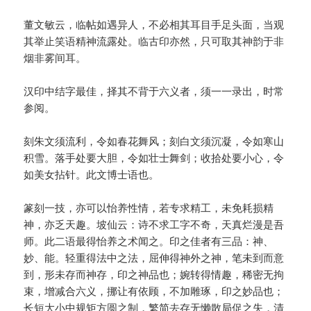
董文敏云，临帖如遇异人，不必相其耳目手足头面，当观
其举止笑语精神流露处。临古印亦然，只可取其神韵于非
烟非雾间耳。
汉印中结字最佳，择其不背于六义者，须一一录出，时常
参阅。
刻朱文须流利，令如春花舞风；刻白文须沉凝，令如寒山
积雪。落手处要大胆，令如壮士舞剑；收拾处要小心，令
如美女拈针。此文博士语也。
篆刻一技，亦可以怡养性情，若专求精工，未免耗损精
神，亦乏天趣。坡仙云：诗不求工字不奇，天真烂漫是吾
师。此二语最得怡养之术闻之。印之佳者有三品：神、
妙、能。轻重得法中之法，屈伸得神外之神，笔未到而意
到，形未存而神存，印之神品也；婉转得情趣，稀密无拘
束，增减合六义，挪让有依顾，不加雕琢，印之妙品也；
长短大小中规矩方圆之制，繁简去存无懒散局促之失，清