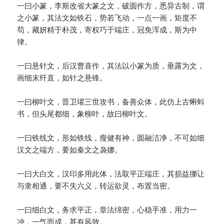
一曰小篆，李斯改省大篆之文，破圆作方，悉异古制，谓
之小篆，其法文如铁石，势若飞动，一点一画，矩度不
苟，藏妍精于朴茂，寄权巧于端庄，冠免浑成，斯为中
律。
一曰悬针文，后汉曹喜作，其法以小篆为质，垂露为文，
画细末纤直，如针之悬锋。
一曰柳叶文，晋卫瓘三世攻书，备善众体，此仿上古蝌蚪
书，但头尾都细，象柳叶，故曰柳叶文。
一曰铁线文，形如铁线，瘦健有神，圆融洁净，不可如细
汉文之端方，要如秦文之袅娜。
一曰大白文，汉印多用此体，法取平正端庄，其损益挪让
与隶相通，要不失六义，转运欲灵，布置当密。
一曰细白文，务求平正，章法绵密，心稳手准，用力一
冲，一气而成，甚有风致。