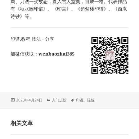
局、刀法一变故态，直入古人堂奥，自成一格。代表作品
有《秋水园印谱》、《印言》、《超然楼印谱》、《西庵
诗钞》等。
印谱.教程.技法 - 分享
加微信获取：
wenbaozhai365
发
分
标
2023年4月24日
入门进阶
印说
、
陈炼
布
类
签
于
相关文章