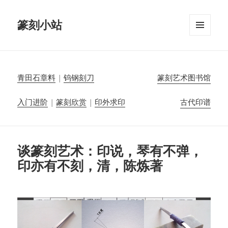
篆刻小站
菜单和
挂件
青田石章料
|
钨钢刻刀
篆刻艺术图书馆
入门进阶
|
篆刻欣赏
|
印外求印
古代印谱
谈篆刻艺术：印说，琴有不弹，
印亦有不刻，清，陈炼著