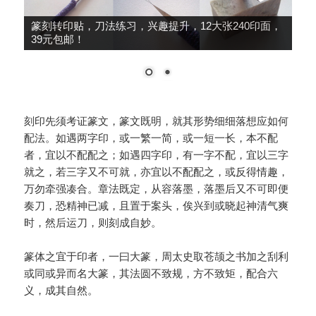
篆刻转印贴，刀法练习，兴趣提升，12大张240印面，
39元包邮！
刻印先须考证篆文，篆文既明，就其形势细细落想应如何
配法。如遇两字印，或一繁一简，或一短一长，本不配
者，宜以不配配之；如遇四字印，有一字不配，宜以三字
就之，若三字又不可就，亦宜以不配配之，或反得情趣，
万勿牵强凑合。章法既定，从容落墨，落墨后又不可即便
奏刀，恐精神已减，且置于案头，俟兴到或晓起神清气爽
时，然后运刀，则刻成自妙。
篆体之宜于印者，一曰大篆，周太史取苍颉之书加之刮利
或同或异而名大篆，其法圆不致规，方不致矩，配合六
义，成其自然。