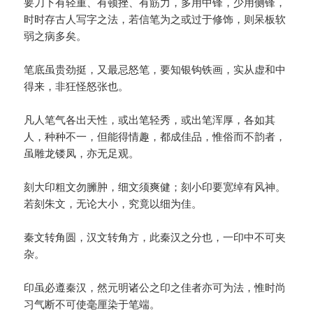
要刀下有轻重、有顿挫、有筋力，多用中锋，少用侧锋，
时时存古人写字之法，若信笔为之或过于修饰，则呆板软
弱之病多矣。
笔底虽贵劲挺，又最忌怒笔，要知银钩铁画，实从虚和中
得来，非狂怪怒张也。
凡人笔气各出天性，或出笔轻秀，或出笔浑厚，各如其
人，种种不一，但能得情趣，都成佳品，惟俗而不韵者，
虽雕龙镂凤，亦无足观。
刻大印粗文勿臃肿，细文须爽健；刻小印要宽绰有风神。
若刻朱文，无论大小，究竟以细为佳。
秦文转角圆，汉文转角方，此秦汉之分也，一印中不可夹
杂。
印虽必遵秦汉，然元明诸公之印之佳者亦可为法，惟时尚
习气断不可使毫厘染于笔端。