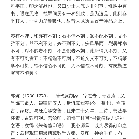
雅平正，印之能品也。又曰少士人气亦非能事，惟胸中有
书，眼底无物，笔墨间另有一种别致，是为逸品，此则存
乎其人，非功力所能致也，故昔人以逸品置于神品之上。
琴有不弹，印亦有不刻：石不佳不刻，篆不配不刻，义不
雅不刻，器不利不刻，兴不到不刻，疾风暴雨、烈暑祁寒
不可，对不韵者不刻，不是识者不刻，此所谓八不刻。又
有不可刻者五：不精诣不可刻，不通文义不可刻，不精篆
学不可刻，笔不信心不可刻，刀不信笔不可刻。有志斯道
者可不慎舆？
陈炼（1730-1778），清代篆刻家，字在专，号西庵，又
号炼玉道人。福建同安人，后流寓华亭(今上海市)。性嗜
古，家贫。与汪启淑交善，往来二十余年。工诗，书法学
怀素，古致可观。善治印，初悟于杜甫“书贵瘦硬方通神”
之语；次得《朱修能印谱》，悉心师承，以为尽得刻印之
旨；后得观汪启淑所藏数千方秦、汉印，神会手追，布