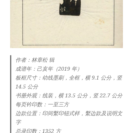
作者：林章松 辑
成谱年：己亥年（2019 年）
板框尺寸：幼线墨刷，全框，横 9.1 公分，竖
14.5 公分
书册外观：线装，横 13.5 公分，竖 22.7 公分
每页钤印数：一至三方
边款位置：印间繫印钮式样，繫边款及说明文
字
总录印数：1352 方