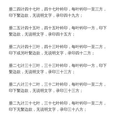
册二四计四十七叶，四十七叶钤印，每叶钤印一至三方，
印下繫边款，无说明文字，录印四十九方；
册二五计四十五叶，四十五叶钤印，每叶钤印一方，印下
繫边款，无说明文字，录印四十五方；
册二六计四十三叶，四十三叶钤印，每叶钤印一至二方，
印下或另叶繫边款，无说明文字，录印四十二方；
册二七计三十三叶，三十三叶钤印，每叶钤印一方，印下
繫边款，无说明文字，录印三十三方；
册二八计三十二叶，三十二叶钤印，每叶钤印一至二方，
印下繫边款，无说明文字，录印三十三方；
册二九计三十七叶，三十七叶钤印，每叶钤印一至二方，
印下无繫边款，无说明文字，录印三十八方；