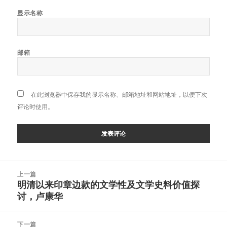
显示名称
邮箱
在此浏览器中保存我的显示名称、邮箱地址和网站地址，以便下次
评论时使用。
文
上一篇
章
明清以来印章边款的文学性及文学史料价值探
上
导
讨，卢康华
篇
航
文
章：
下一篇