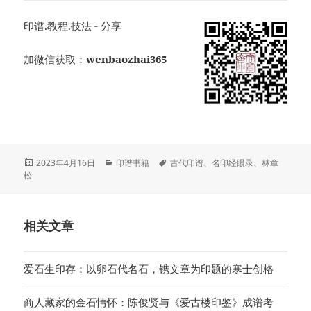
印谱.教程.技法 - 分享
加微信获取：
wenbaozhai365
发
分
标
2023年4月16日
印谱书籍
古代印谱
、
名印经眼录
、
林章
布
类
签
松
于
相关文章
爱石生印存：以卵石代名石，镌文章为印题的寒士创格
商人藏家的金石情怀：陈俊贤与《爱古楼印鉴》成谱考