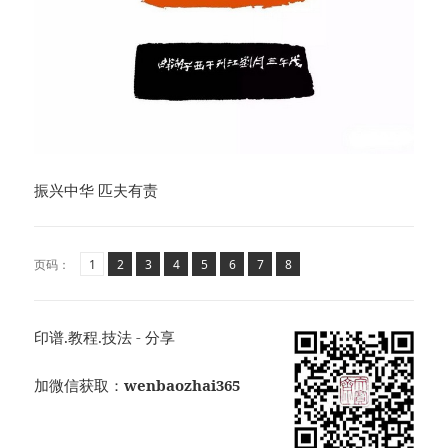
振兴中华 匹夫有责
页
页
,
页
,
页
,
页
,
页
,
页
,
页
,
页码：
1
2
3
4
5
6
7
8
印谱.教程.技法 - 分享
加微信获取：
wenbaozhai365