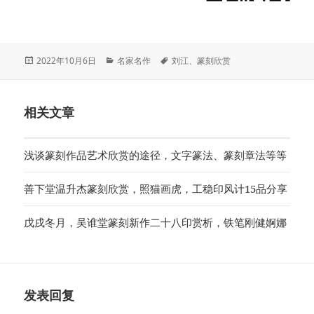
发
分
标
2022年10月6日
名家名作
刘江
、
篆刻欣赏
布
类
签
于
相关文章
浅谈篆刻作品艺术欣赏的途径，文字篆法、篆刻章法等等
善下堂温升杰篆刻欣赏，照猫画虎，工稳印风计15品分享
戊戌冬月，吴谁堂篆刻新作二十八印赏析，铁笔刚健婀娜
发表回复