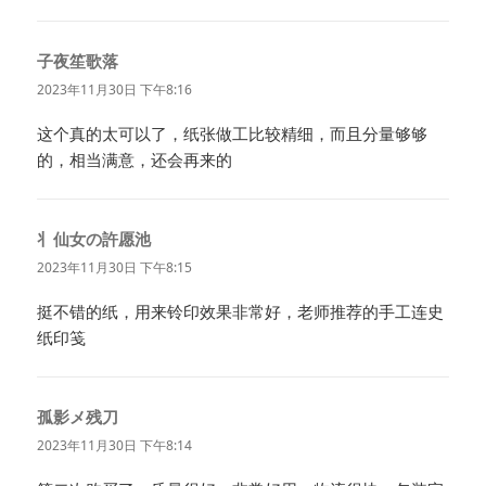
子夜笙歌落
说
道：
2023年11月30日 下午8:16
这个真的太可以了，纸张做工比较精细，而且分量够够
的，相当满意，还会再来的
丬仙女の許愿池
说
道：
2023年11月30日 下午8:15
挺不错的纸，用来铃印效果非常好，老师推荐的手工连史
纸印笺
孤影メ残刀
说
道：
2023年11月30日 下午8:14