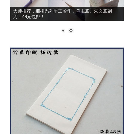
大师推荐，细柳系列手工冷作，鸟虫篆、朱文篆刻
刀，49元包邮！