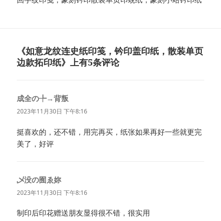
《如意龙纹连史纸印笺，钤印盖印纸，散装单页
边款拓印纸》上有5条评论
成全の╄→背叛
说
道：
2023年11月30日 下午8:16
挺喜欢的，还不错，用完再买，纸张如果再好一些就更完
美了，好评
乄没の囿ゑ妳
说
道：
2023年11月30日 下午8:16
制印后印花赠送朋友显得很不错，很实用