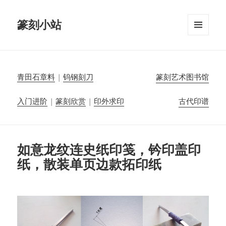
篆刻小站
菜单和
挂件
青田石章料
|
钨钢刻刀
篆刻艺术图书馆
入门进阶
|
篆刻欣赏
|
印外求印
古代印谱
如意龙纹连史纸印笺，钤印盖印
纸，散装单页边款拓印纸