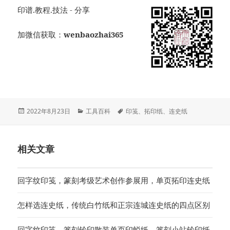
印谱.教程.技法 - 分享
加微信获取：
wenbaozhai365
发
分
标
2022年8月23日
工具百科
印笺
、
拓印纸
、
连史纸
布
类
签
于
相关文章
回字纹印笺，篆刻考级艺术创作参展用，单页拓印连史纸
怎样选连史纸，传统白竹纸和正宗连城连史纸的四点区别
回字纹印笺，篆刻钤印散装单页印蜕纸，篆刻小站钤印纸