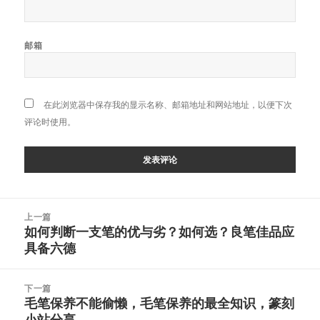
邮箱
在此浏览器中保存我的显示名称、邮箱地址和网站地址，以便下次
评论时使用。
文
上一篇
章
如何判断一支笔的优与劣？如何选？良笔佳品应
上
导
具备六德
篇
航
文
章：
下一篇
毛笔保养不能偷懒，毛笔保养的最全知识，篆刻
下
小站分享
篇