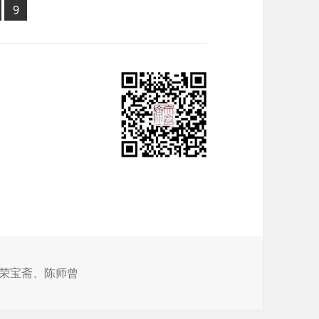
页
9
,
荣宝斋
、
陈师曾