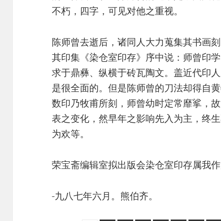
不朽，四字，可见对他之重视。
陈师曾去逝后，诸同人大力蒐集其书画刻
其印集《染仓室印存》序中说：师曾印学
求于鼎彝、纵横于砖瓦陶文。盖近代印人之
是很全面的。但是陈师曾的刀法却得自黄
数印乃牧甫所刻，师曾幼时定常靡挲，故
表之变化，然早年之影响先入为主，终生
为欢等。
荣宝斋编辑室拟出版会染仓室印存属我作
-九八七年六月。熊伯齐。