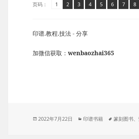
页
页
页
页
页
页
页
页
页码：
1
2
,
3
,
4
,
5
,
6
,
7
,
8
,
印谱.教程.技法 - 分享
加微信获取：
wenbaozhai365
发
分
标
2022年7月22日
印谱书籍
篆刻图书
、
布
类
签
于