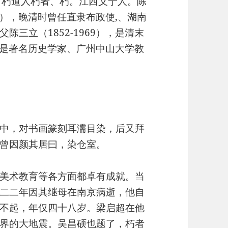
槐堂，朽道人朽者、朽。江西义宁人。陈
00），晚清时曾任直隶布政使,、湖南
三立（1852-1969），是清末
），是著名历史学家、广州中山大学教
中，对书画篆刻耳濡目染，后又拜
曾因颜其居曰，染仓室。
美术教育等各方面都卓有成就。当
二二年因其继母在南京病逝，他自
不起，年仅四十八岁。梁启超在他
界的大地震。吴昌硕也题了，朽者