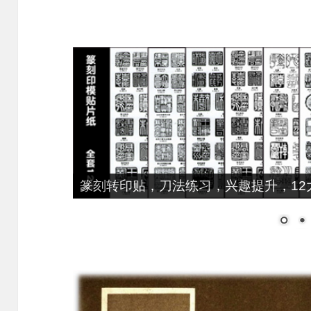
篆刻转印贴，刀法练习，兴趣提升，12大