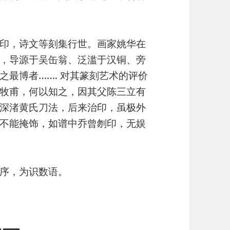
印，诗文等刻集行世。画家姚华在
，导源于吴缶翁、泛滥于汉铜、旁
最博者……. 对其篆刻艺术的评价
牧甫，何以知之，因其父陈三立有
深渚黄氏刀法，后来治印，虽极外
不能掩饰，如谱中乔曾刎印，无娱
序，为识数语。