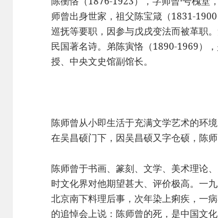
陈衡恪（1876-1923），字师曾·号
师曾出身世家，祖父陈宝箴（1831-19
巡抚等要职，因参与戊戌变法而被革职。父陈
民国著名诗。弟陈寅恪（1890-1969
授、中央文史馆副馆长。
陈师曾从小即生活于充满文学艺术的环境
在吴昌硕门下，因吴昌硕又字仓硕，陈师
陈师曾于书画、篆刻、文学、美术理论、
时文化界对他期望甚大、评价极高。一九
北京南下料理后事，次年染上痢疾，一病
的追悼会上说：陈师曾的死，是中国文化