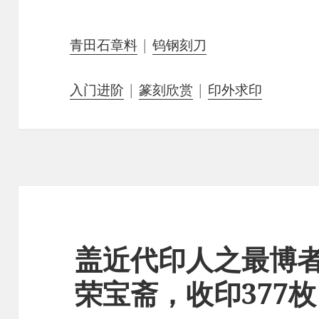
青田石章料
|
钨钢刻刀
入门进阶
|
篆刻欣赏
|
印外求印
盖近代印人之最博
荣宝斋，收印377枚