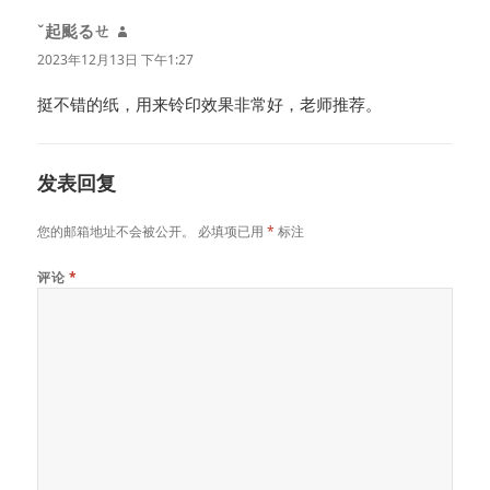
ˇ起颩るㄝ
说
道：
2023年12月13日 下午1:27
挺不错的纸，用来铃印效果非常好，老师推荐。
发表回复
您的邮箱地址不会被公开。
必填项已用
*
标注
评论
*