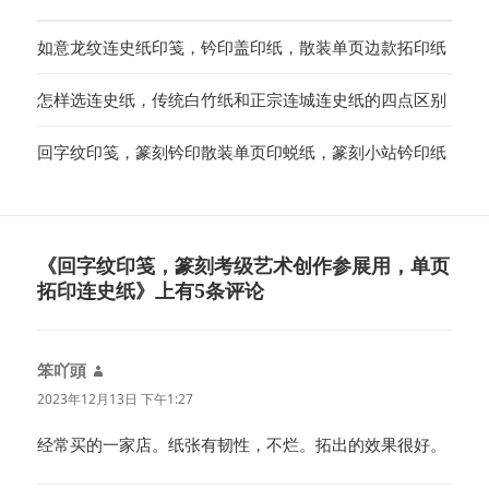
如意龙纹连史纸印笺，钤印盖印纸，散装单页边款拓印纸
怎样选连史纸，传统白竹纸和正宗连城连史纸的四点区别
回字纹印笺，篆刻钤印散装单页印蜕纸，篆刻小站钤印纸
《回字纹印笺，篆刻考级艺术创作参展用，单页
拓印连史纸》上有5条评论
笨吖頭
说
道：
2023年12月13日 下午1:27
经常买的一家店。纸张有韧性，不烂。拓出的效果很好。