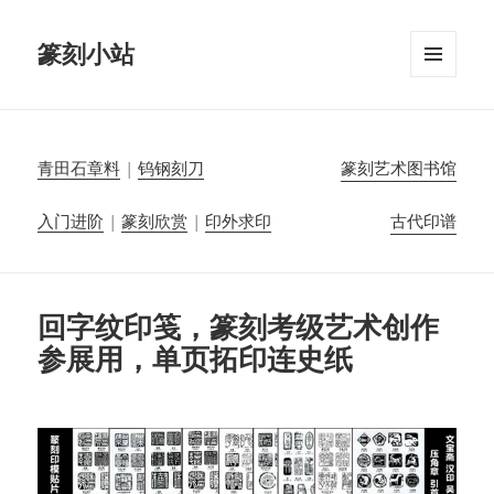
篆刻小站
菜单和
挂件
青田石章料
|
钨钢刻刀
篆刻艺术图书馆
入门进阶
|
篆刻欣赏
|
印外求印
古代印谱
回字纹印笺，篆刻考级艺术创作
参展用，单页拓印连史纸