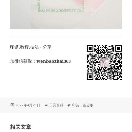
印谱.教程.技法 - 分享
加微信获取：
wenbaozhai365
发
分
标
2022年4月21日
工具百科
印笺
、
连史纸
布
类
签
于
相关文章