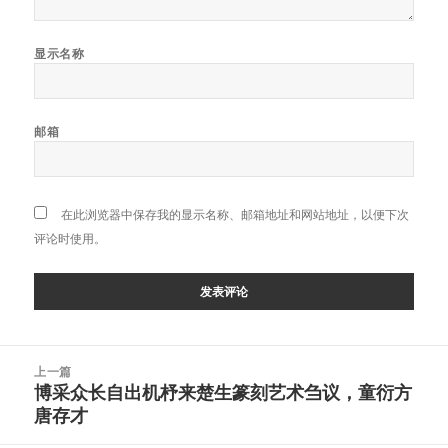
显示名称
邮箱
在此浏览器中保存我的显示名称、邮箱地址和网站地址，以便下次
评论时使用。
文
上一篇
章
博采众长自出机杼来楚生篆刻艺术刍议，童衍方
上
导
唐存才
篇
航
文