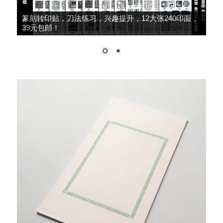
篆刻转印贴，刀法练习，兴趣提升，12大张240印面，
39元包邮！