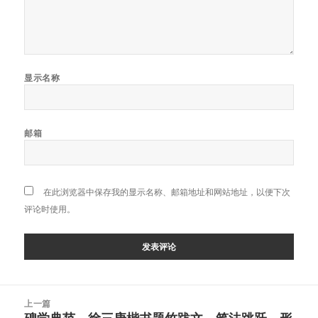
显示名称
邮箱
在此浏览器中保存我的显示名称、邮箱地址和网站地址，以便下次
评论时使用。
文
上一篇
章
碑学典范，徐三庚楷书题竹跋文，笔法跳跃，形
上