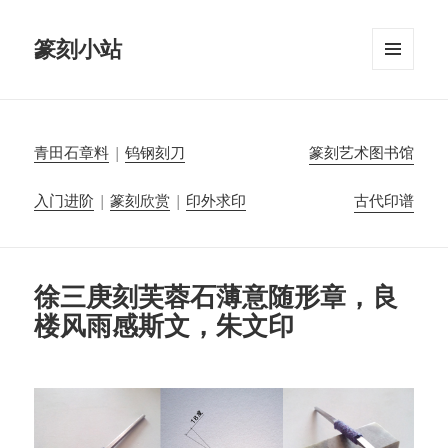
篆刻小站
菜单和
挂件
青田石章料
|
钨钢刻刀
篆刻艺术图书馆
入门进阶
|
篆刻欣赏
|
印外求印
古代印谱
徐三庚刻芙蓉石薄意随形章，良
楼风雨感斯文，朱文印