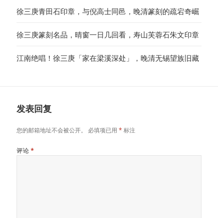
徐三庚青田石印章，与倪高士同邑，晚清篆刻的疏宕奇崛
徐三庚篆刻名品，晴窗一日几回看，寿山芙蓉石朱文印章
江南绝唱！徐三庚「家在梁溪深处」，晚清无锡望族旧藏
发表回复
您的邮箱地址不会被公开。
必填项已用
*
标注
评论
*