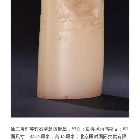
徐三庚刻芙蓉石薄意随形章，印文：良楼风雨感斯文；印
面尺寸：3.2×2厘米，高6.2厘米，北京匡时国际拍卖有限