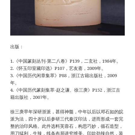
出版：
1.《中国篆刻丛刊-第二八卷》P139，二玄社，1984年。
2.《怀玉印室藏印选》P107，艺友斋，2009年。
3.《中国历代闲章集萃》P88，浙江古籍出版社，2009
年。
4.《中国历代篆刻集萃-赵之谦、徐三庚》P152，浙江古
籍出版社，2007年。
徐三庚早年深研浙派，甚得神髓，中年以后以邓石如的皖
派为法，四十岁以后参研三代秦汉印法，进而形成一套完
整的治印风格。此件选料芙蓉石，构思巧妙，循石造型，
用刀猛利，生辣，线条布局讲究维美。印款劲辣自然，装