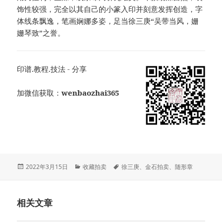
饰性较强，完全以其自己的小篆入印并刻意发挥创造，字
体线条飘逸，笔画娴娜多姿，足当徐三庚“吴带当风，姗
姗琴致”之誉。
印谱.教程.技法 - 分享
加微信获取：
wenbaozhai365
发
分
标
2022年3月15日
收藏拍卖
徐三庚
、
金石拍卖
、
随形章
布
类
签
于
相关文章