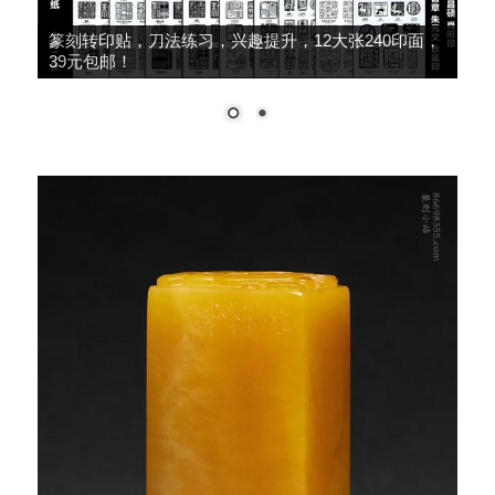
大师推荐，细柳系列手工冷作，鸟虫篆、朱文篆刻
刀，49元包邮！