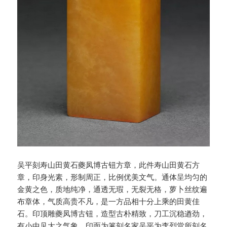
吴平刻寿山田黄石夔凤博古钮方章，此件寿山田黄石方
章，印身光素，形制周正，比例优美文气。通体呈均匀的
金黄之色，质地纯净，通透无瑕，无裂无格，萝卜丝纹遍
布章体，气质高贵不凡，是一方品相十分上乘的田黄佳
石。印顶雕夔凤博古钮，造型古朴精致，刀工沉稳遒劲，
有小中见大之气象。印面为篆刻名家吴平为李烈堂所刻名