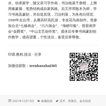
水。幼承家学，随父亲习字作画，书法植基于唐楷，上溯
周秦篆籀，笔势结构成自家风格。后又拜邓散木为师，学
习书画及篆刻，并自造其境，刀法利落，为朱布白得宜。
1949年去台湾，从雁高轩高氏游，专攻花鸟画创作。曾参
加台北“七修画会”、“六六画会”、“海峤印集”。曾获画学
会“金爵奖”、“中山文艺创作奖”。退休后专事书画篆刻创
作教学，德高望重，个性淡泊，备受后辈尊敬。
印谱.教程.技法 - 分享
加微信获取：
wenbaozhai365
发
分
标
2021年12月15日
收藏拍卖
吴平
、
田黄石
、
金石拍卖
布
类
签