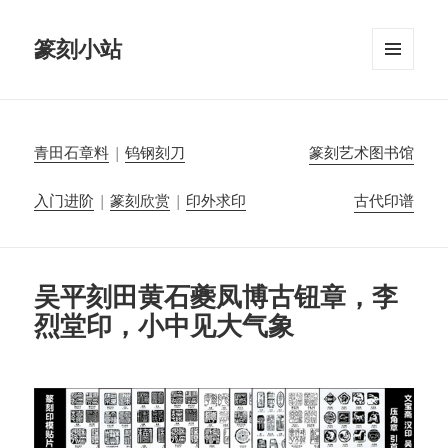
篆刻小站
菜单和
挂件
青田石章料
|
钨钢刻刀
篆刻艺术图书馆
入门进阶
|
篆刻欣赏
|
印外求印
古代印谱
吴平刻田黄石夔凤博古钮章，李
烈堂印，小中见大气象