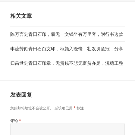
于
相关文章
陈万言刻青田石印，囊无一文钱坐有万里客，附行书边款
李流芳刻青田石白文印，秋颜入晓镜，壮发凋危冠，分享
归昌世刻青田石印章，无贵贱不悲无富贫亦足，沉稳工整
发表回复
您的邮箱地址不会被公开。
必填项已用
*
标注
评论
*