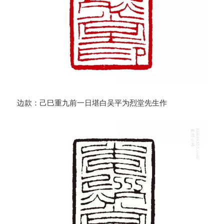
边款：己巳重九前一日堪白吴平为烈堂先生作