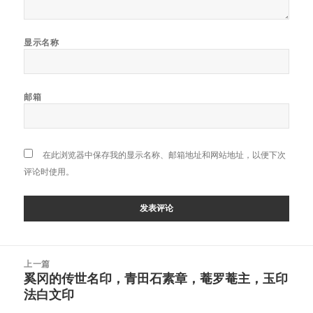
显示名称
邮箱
在此浏览器中保存我的显示名称、邮箱地址和网站地址，以便下次
评论时使用。
文
上一篇
章
奚冈的传世名印，青田石素章，菴罗菴主，玉印
上
导
法白文印
篇
航
文