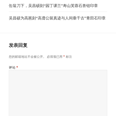
缶翁刀下，吴昌硕刻“园丁课兰”寿山芙蓉石兽钮印章
吴昌硕为高邕刻“高聋公留真迹与人间垂千古”青田石印章
发表回复
您的邮箱地址不会被公开。
必填项已用
*
标注
评论
*