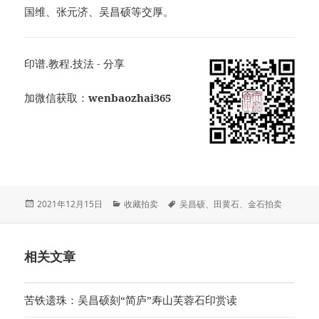
国维、张元济、吴昌硕等交厚。
印谱.教程.技法 - 分享
加微信获取：
wenbaozhai365
发
分
标
2021年12月15日
收藏拍卖
吴昌硕
、
田黄石
、
金石拍卖
布
类
签
于
相关文章
苦铁遗珠：吴昌硕刻“简庐”寿山芙蓉石印赏读