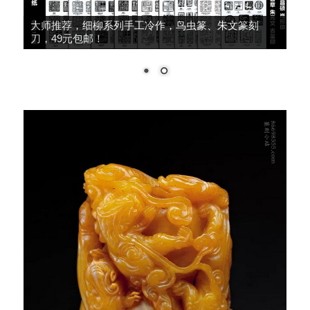
大师推荐，细柳系列手工冷作，鸟虫篆、朱文篆刻
刀，49元包邮！