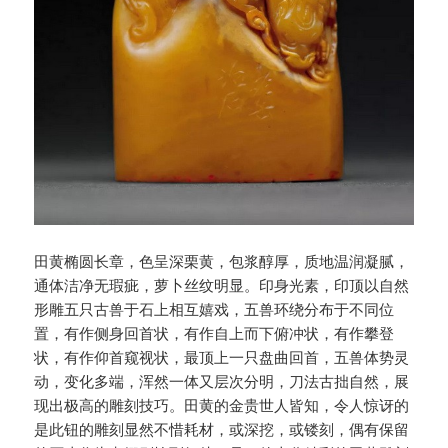
田黄椭圆长章，色呈深栗黄，包浆醇厚，质地温润凝腻，
通体洁净无瑕疵，萝卜丝纹明显。印身光素，印顶以自然
形雕五只古兽于石上相互嬉戏，五兽环绕分布于不同位
置，有作侧身回首状，有作自上而下俯冲状，有作攀登
状，有作仰首窥视状，最顶上一只盘曲回首，五兽体势灵
动，变化多端，浑然一体又层次分明，刀法古拙自然，展
现出极高的雕刻技巧。田黄的金贵世人皆知，令人惊讶的
是此钮的雕刻显然不惜耗材，或深挖，或镂刻，偶有保留