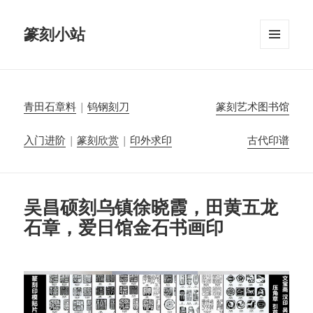
篆刻小站
菜单和
挂件
青田石章料
|
钨钢刻刀
篆刻艺术图书馆
入门进阶
|
篆刻欣赏
|
印外求印
古代印谱
吴昌硕刻乌镇徐晓霞，田黄五龙
石章，爱日馆金石书画印