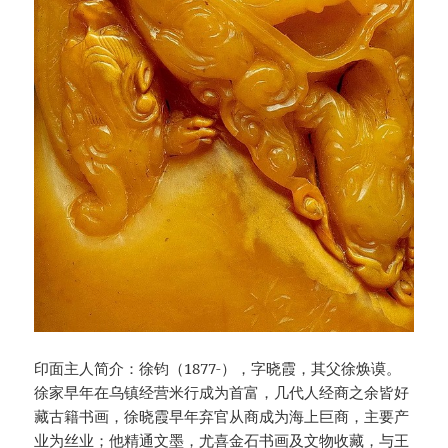
印面主人简介：徐钧（1877-），字晓霞，其父徐焕谟。
徐家早年在乌镇经营米行成为首富，几代人经商之余皆好
藏古籍书画，徐晓霞早年弃官从商成为海上巨商，主要产
业为丝业；他精通文墨，尤喜金石书画及文物收藏，与王