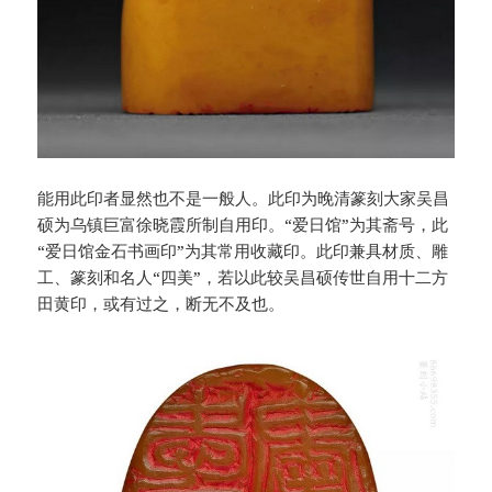
能用此印者显然也不是一般人。此印为晚清篆刻大家吴昌
硕为乌镇巨富徐晓霞所制自用印。“爱日馆”为其斋号，此
“爱日馆金石书画印”为其常用收藏印。此印兼具材质、雕
工、篆刻和名人“四美”，若以此较吴昌硕传世自用十二方
田黄印，或有过之，断无不及也。