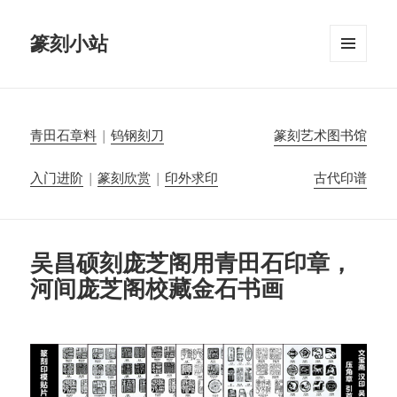
篆刻小站
菜单和
挂件
青田石章料
|
钨钢刻刀
篆刻艺术图书馆
入门进阶
|
篆刻欣赏
|
印外求印
古代印谱
吴昌硕刻庞芝阁用青田石印章，
河间庞芝阁校藏金石书画