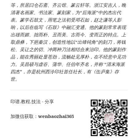
等，所居曰仓石斋、齐云馆、篆云轩等。浙江安吉人，晚
清著名画家、书法家、篆刻家，为“后海派”中的杰出代
表。篆学石鼓文，用笔之法初受邓石如，赵之谦等人影
响，以后在临写《石鼓》中融汇变通。他的篆刻常常表现
出雄而媚、拙而朴、丑而美、古而今、变而正的特点。上
取鼎彝，下挹秦汉，创造性地以“出锋钝角”的刻刀，将钱
松、吴让之的切、冲两种刀法相结合来治印。他的篆刻作
品，能在秀丽处显苍劲，流畅处见厚朴，在不经意中见功
力。吴昌硕与虚谷、蒲华、任伯年齐名，并称 “清末海派
四杰”，亦是杭州西泠印社首任社长，有《缶庐集》存
世。
印谱.教程.技法 - 分享
加微信获取：
wenbaozhai365