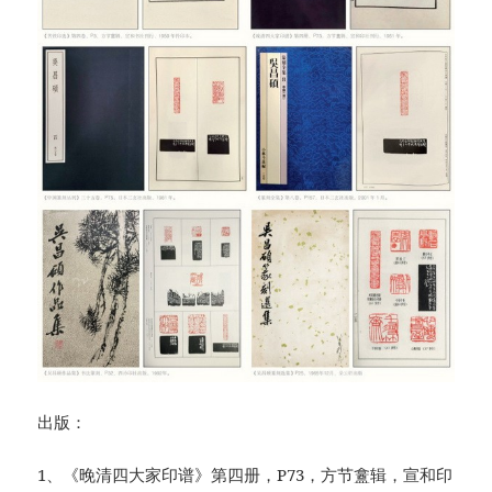
出版：
1、《晚清四大家印谱》第四册，P73，方节盫辑，宣和印