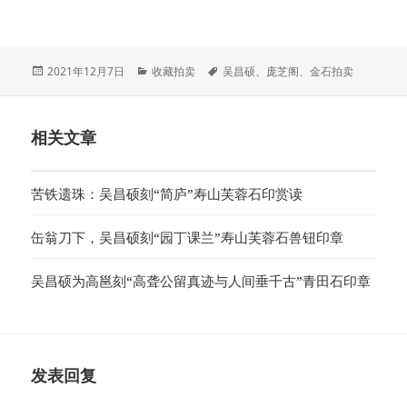
发
分
标
2021年12月7日
收藏拍卖
吴昌硕
、
庞芝阁
、
金石拍卖
布
类
签
于
相关文章
苦铁遗珠：吴昌硕刻“简庐”寿山芙蓉石印赏读
缶翁刀下，吴昌硕刻“园丁课兰”寿山芙蓉石兽钮印章
吴昌硕为高邕刻“高聋公留真迹与人间垂千古”青田石印章
发表回复