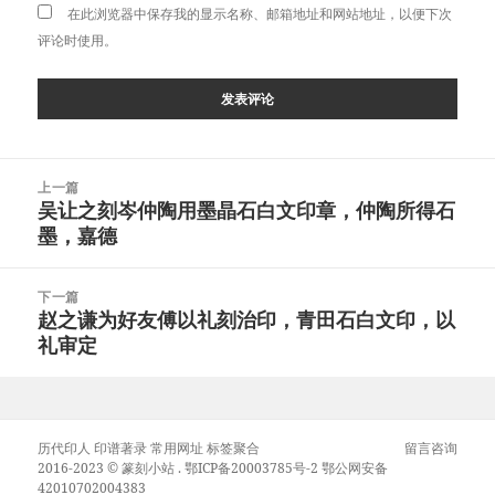
在此浏览器中保存我的显示名称、邮箱地址和网站地址，以便下次
评论时使用。
文
上一篇
章
吴让之刻岑仲陶用墨晶石白文印章，仲陶所得石
上
导
墨，嘉德
篇
航
文
章：
下一篇
赵之谦为好友傅以礼刻治印，青田石白文印，以
下
礼审定
篇
文
章：
历代印人
印谱著录
常用网址
标签聚合
留言咨询
2016-2023 ©
篆刻小站
.
鄂ICP备20003785号-2
鄂公网安备
42010702004383