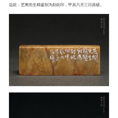
边款：芝阁先生精鉴别为刻此印，甲辰六月三日昌硕。