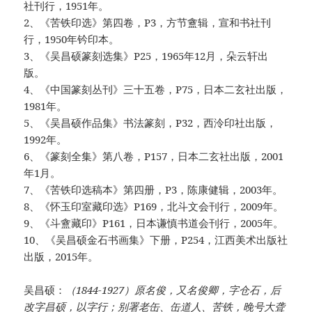
社刊行，1951年。
2、《苦铁印选》第四卷，P3，方节盦辑，宣和书社刊
行，1950年钤印本。
3、《吴昌硕篆刻选集》P25，1965年12月，朵云轩出
版。
4、《中国篆刻丛刊》三十五卷，P75，日本二玄社出版，
1981年。
5、《吴昌硕作品集》书法篆刻，P32，西泠印社出版，
1992年。
6、《篆刻全集》第八卷，P157，日本二玄社出版，2001
年1月。
7、《苦铁印选稿本》第四册，P3，陈康健辑，2003年。
8、《怀玉印室藏印选》P169，北斗文会刊行，2009年。
9、《斗盦藏印》P161，日本谦慎书道会刊行，2005年。
10、《吴昌硕金石书画集》下册，P254，江西美术出版社
出版，2015年。
吴昌硕：
（1844-1927）原名俊，又名俊卿，字仓石，后
改字昌硕，以字行；别署老缶、缶道人、苦铁，晚号大聋