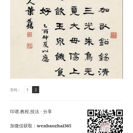
页
页
,
页码：
1
2
印谱.教程.技法 - 分享
加微信获取：
wenbaozhai365