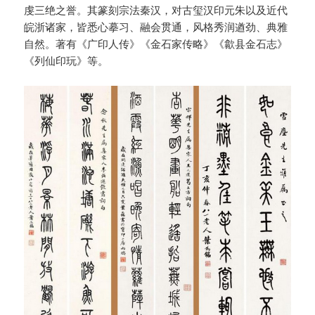
虔三绝之誉。其篆刻宗法秦汉，对古玺汉印元朱以及近代
皖浙诸家，皆悉心摹习、融会贯通，风格秀润遒劲、典雅
自然。著有《广印人传》《金石家传略》《歙县金石志》
《列仙印玩》等。