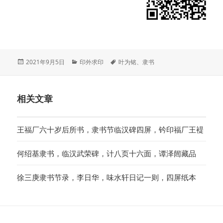
发
分
标
2021年9月5日
印外求印
叶为铭
、
隶书
布
类
签
于
相关文章
王福厂六十岁后所书，隶书节临汉碑四屏，钤印福厂王褆
何绍基隶书，临汉武荣碑，计八页十六面，谭泽闿藏品
徐三庚隶书节录，李日华，味水轩日记一则，四屏纸本