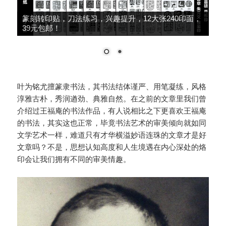
篆刻转印贴，刀法练习，兴趣提升，12大张240印面，
39元包邮！
叶为铭尤擅篆隶书法，其书法结体谨严、用笔凝练，风格
淳雅古朴，秀润遒劲、典雅自然。在之前的文章里我们曾
介绍过王福庵的书法作品，有人说相比之下更喜欢王福庵
的书法，其实这也正常，毕竟书法艺术的审美倾向就如同
文学艺术一样，难道只有才华横溢妙语连珠的文章才是好
文章吗？不是，思想认知高度和人生境遇在内心深处的烙
印会让我们拥有不同的审美情趣。