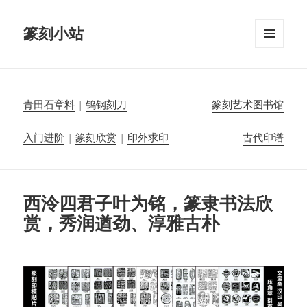
篆刻小站
菜单和
挂件
青田石章料
|
钨钢刻刀
篆刻艺术图书馆
入门进阶
|
篆刻欣赏
|
印外求印
古代印谱
西泠四君子叶为铭，篆隶书法欣
赏，秀润遒劲、淳雅古朴