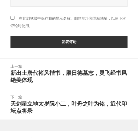
在此浏览器中保存我的显示名称、邮箱地址和网站地址，以便下次
评论时使用。
文
上一篇
章
新出土唐代褚风楷书，殷日德墓志，灵飞经书风
上
导
绝美体现
篇
航
文
章：
下一篇
天剑星立地太岁阮小二，叶舟之叶为铭，近代印
下
坛点将录
篇
文
章：