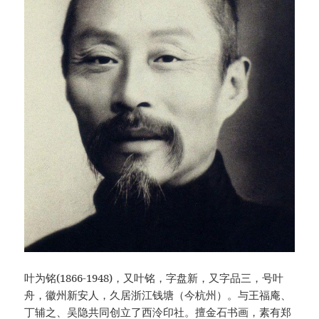
叶为铭(1866-1948)，又叶铭，字盘新，又字品三，号叶
舟，徽州新安人，久居浙江钱塘（今杭州）。与王福庵、
丁辅之、吴隐共同创立了西泠印社。擅金石书画，素有郑