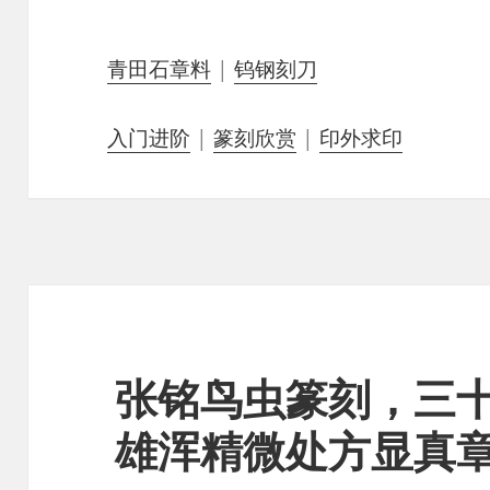
青田石章料
|
钨钢刻刀
入门进阶
|
篆刻欣赏
|
印外求印
张铭鸟虫篆刻，三
雄浑精微处方显真