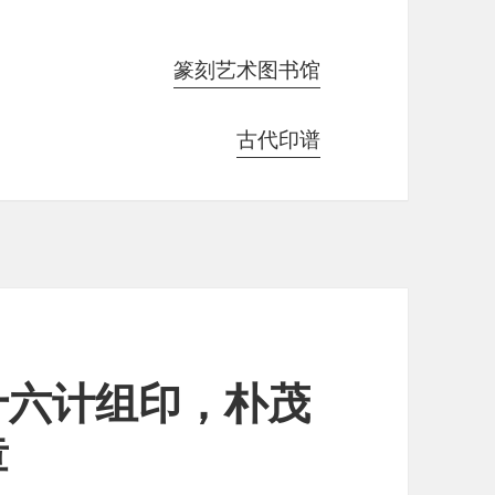
篆刻艺术图书馆
古代印谱
十六计组印，朴茂
章