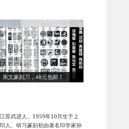
朱文篆刻刀，49元包邮！
苏武进人。1959年10月生于上
印人。研习篆刻初由著名印学家孙