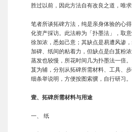
胜过以前，因此方法自有改良之道，唯求
笔者所谈拓碑方法，纯是亲身体验的心得
化资产採访。此法称为「扑墨法」，取意
徐加浓，悉如己意；其缺点是易遭风渗，
加碑、纸间的粘着力，但缺点是白芨粉浓
蒸发也较慢，所花时间几为扑墨法一倍。
芨为辅，分别从拓碑所需材料、工具、步
细条举说明，方便按图索骥，自行研习。
壹、拓碑所需材料与用途
一、 纸