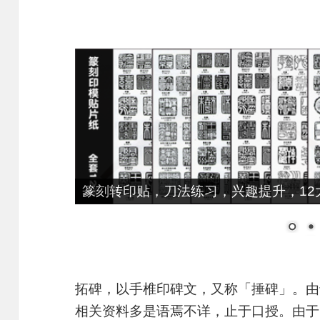
篆刻转印贴，刀法练习，兴趣提升，12大
拓碑，以手椎印碑文，又称「捶碑」。由
相关资料多是语焉不详，止于口授。由于