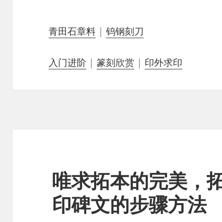
青田石章料
|
钨钢刻刀
入门进阶
|
篆刻欣赏
|
印外求印
唯求拓本的完美，
印碑文的步骤方法