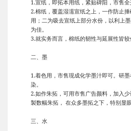
1.宣纸，即拓本用纸，紧贴碑阳，市售
2.棉纸，覆盖湿濡宣纸之上，一作防止
用；二为吸去宣纸上部分水份，以利上墨
为佳。
3.就实务而言，棉纸的韧性与延展性皆
二、墨
1.着色用，市售现成化学墨汁即可。研
染。
2.如作朱拓，可用市售广告颜料，加入
製数幅朱拓， 在众多墨拓之下，特别显
三、水