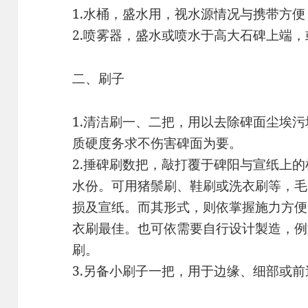
1.水桶，盛水用，视水源情况与携带方
2.喷雾器，盛水或喷水于高大石碑上端
二、刷子
1.清洁刷一、二把，用以去除碑面尘埃
质硬度务求不伤害碑面为要。
2.捶碑刷数把，敲打覆于碑阳与宣纸上
水份。可用猪鬃刷、鞋刷或洗衣刷等，毛
损及宣纸。而其形式，则依掌握施力方便
衣刷最佳。也可依需要自行设计製造，例
刷。
3.另备小刷子一把，用于边缘、细部或