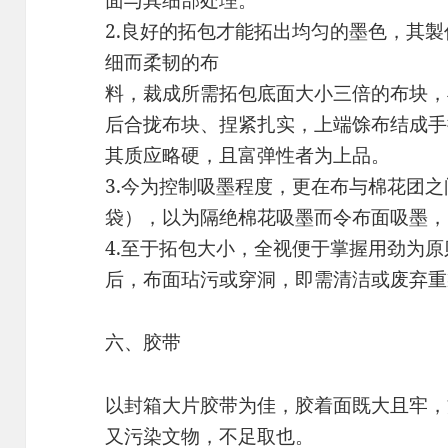
2.良好的拓包才能拓出均匀的墨色，其
细而柔韧的布
料，裁成所需拓包底面大小三倍的布块，
后合拢布块、捏紧扎实，上端馀布结成手
其质应略硬，且富弹性者为上品。
3.今为控制吸墨程度，更在布与棉花团
袋），以为隔绝棉花吸墨而令布面吸墨，
4.至于拓包大小，全视便于掌握用劲为
后，布面玷污或穿洞，即需清洁或废弃重
六、胶带
以封箱大片胶带为佳，胶着面既大且牢，
又污染文物，不足取也。