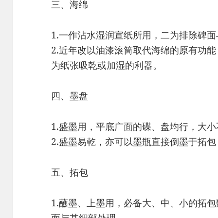
三、海绵
1.一作沾水湿润宣纸所用，二为排除碑
2.近年改以油漆滚筒取代海绵的原有功
为纸张吸乾或加湿的利器。
四、墨盘
1.盛墨用，平底广面的碟、盘均行，大
2.盛墨易乾，亦可以墨瓶直接倒墨于拓
五、拓包
1.蘸墨、上墨用，必备大、中、小的拓
面与其细部处理。