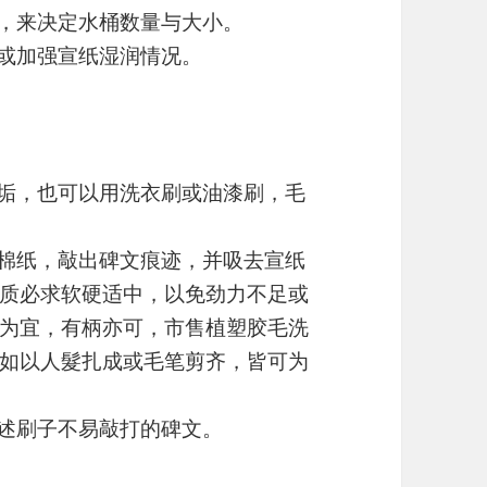
便，来决定水桶数量与大小。
，或加强宣纸湿润情况。
污垢，也可以用洗衣刷或油漆刷，毛
的棉纸，敲出碑文痕迹，并吸去宣纸
质必求软硬适中，以免劲力不足或
为宜，有柄亦可，市售植塑胶毛洗
如以人髮扎成或毛笔剪齐，皆可为
前述刷子不易敲打的碑文。