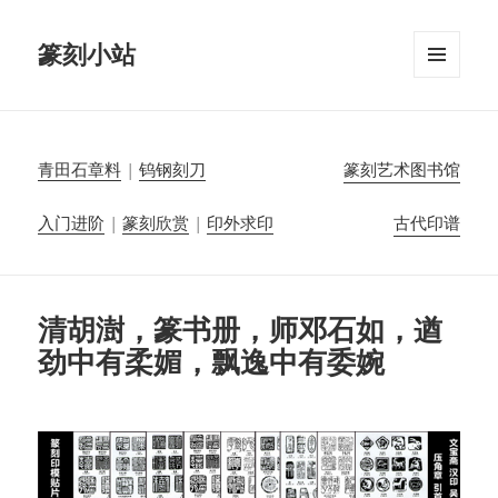
篆刻小站
菜单和
挂件
青田石章料
|
钨钢刻刀
篆刻艺术图书馆
入门进阶
|
篆刻欣赏
|
印外求印
古代印谱
清胡澍，篆书册，师邓石如，遒
劲中有柔媚，飘逸中有委婉