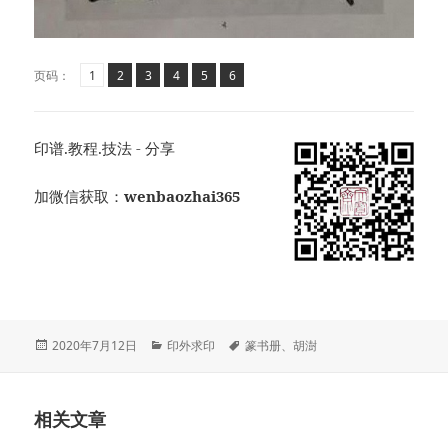
页
页
,
页
,
页
,
页
,
页
,
页码：
1
2
3
4
5
6
印谱.教程.技法 - 分享
加微信获取：
wenbaozhai365
发
分
标
2020年7月12日
印外求印
篆书册
、
胡澍
布
类
签
于
相关文章