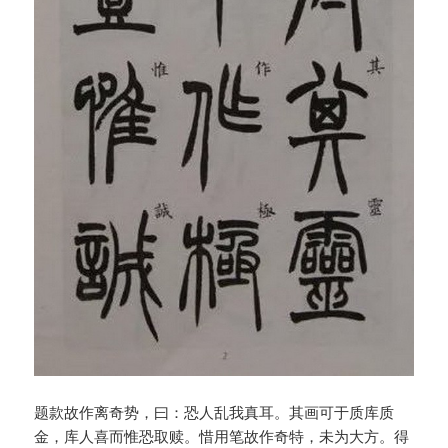
题款故作离奇势，曰：恐人乱我真耳。其画可于质库质
金，库人喜而惟恐取赎。惜用笔故作奇特，未为大方。得