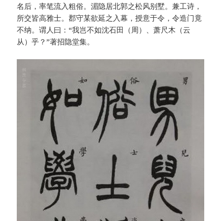
名后，率笔流入粗俗。湄隐居北郭之松风别墅。兼工诗，
所交皆高雅士。郡守某欲延之入幕，授意于令，令造门竟
不纳。谓人曰：“我岂不如沈石田（周）、萧尺木（云
从）乎？”著招隐堂集。