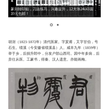
篆刻转印贴，刀法练习，兴趣提升，12大张240印面，
39元包邮！
胡澍（1825-1872年）清代医家。字荄甫，又字甘伯，号
石生。绩溪（今安徽省绩溪县）人。咸丰九年（1859年）
举于乡，后捐升郎中，分发户部山西司。因中年多病，后
弃仕从医。工篆书，得秦、汉人遗意。亦能画梅。