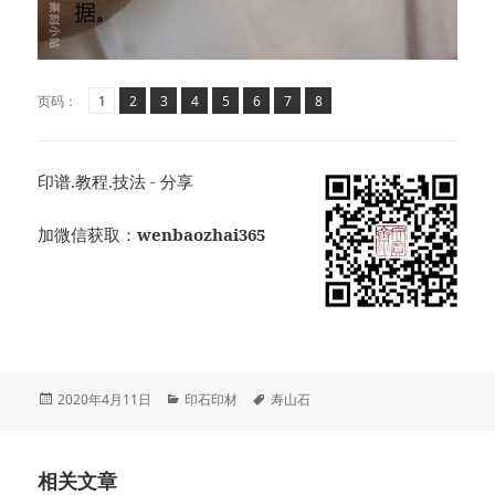
页
页
,
页
,
页
,
页
,
页
,
页
,
页
,
页码：
1
2
3
4
5
6
7
8
印谱.教程.技法 - 分享
加微信获取：
wenbaozhai365
发
分
标
2020年4月11日
印石印材
寿山石
布
类
签
于
相关文章