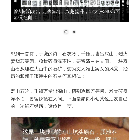
大师推荐，细柳系列手工冷作，鸟虫篆、朱文篆刻
刀，49元包邮！
想到一首诗，于谦的诗：石灰吟，千锤万凿出深山，烈火
焚烧若等闲。粉骨碎身浑不怕，要留清白在人间。一块寿
山石从埋在大山中的石矿，变为文人雅士案头的风景。经
历的和那于谦诗中的石灰何其相似：
寿山石吟，千锤万凿出深山，切割琢磨若等闲。粉骨碎身
浑不怕，要留娇艳在人间。下面是篆刻小站某位朋友自己
的一次锯石经历，诸位且一笑。