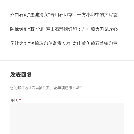
齐白石刻“墨池清兴”寿山石印章：一方小印中的大写意
陈豫钟刻“菽华馆”寿山石环螭钮印：方寸藏秀刀见匠心
吴让之刻“淩毓瑞印信富贵长寿”寿山黄芙蓉石兽钮印章
发表回复
您的邮箱地址不会被公开。
必填项已用
*
标注
评论
*