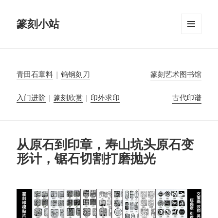
篆刻小站
菜单和
挂件
青田石章料
|
钨钢刻刀
篆刻艺术图书馆
入门进阶
|
篆刻欣赏
|
印外求印
古代印谱
从原石到印章，寿山坑头原石变
形计，锯石切割打磨抛光