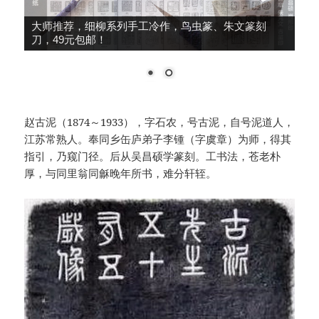
大师推荐，细柳系列手工冷作，鸟虫篆、朱文篆刻
刀，49元包邮！
赵古泥（1874～1933），字石农，号古泥，自号泥道人，
江苏常熟人。奉同乡缶庐弟子李锺（字虞章）为师，得其
指引，乃窥门径。后从吴昌硕学篆刻。工书法，苍老朴
厚，与同里翁同龢晚年所书，难分轩轾。