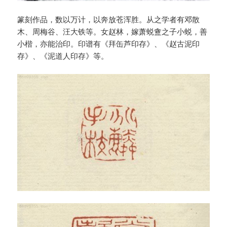
篆刻作品，数以万计，以奔放苍浑胜。从之学者有邓散
木、周梅谷、汪大铁等。女赵林，嫁萧蜕盦之子小蜕，善
小楷，亦能治印。印谱有《拜缶芦印存》、《赵古泥印
存》、《泥道人印存》等。