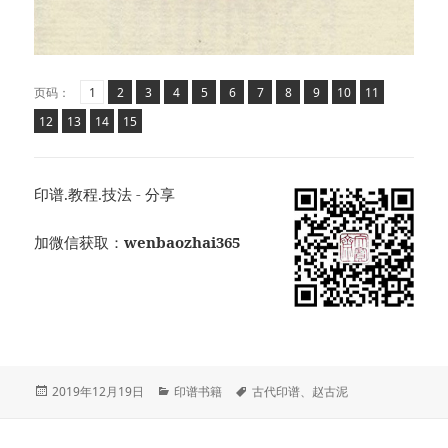
页
页
,
页
,
页
,
页
,
页
,
页
,
页
,
页
,
页
,
页
,
,
页码：
1
2
3
4
5
6
7
8
9
10
11
页
页
,
页
,
页
,
12
13
14
15
印谱.教程.技法 - 分享
加微信获取：
wenbaozhai365
发
分
标
2019年12月19日
印谱书籍
古代印谱
、
赵古泥
布
类
签
于