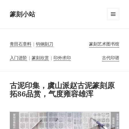
篆刻小站
菜单和
挂件
青田石章料
|
钨钢刻刀
篆刻艺术图书馆
入门进阶
|
篆刻欣赏
|
印外求印
古代印谱
古泥印集，虞山派赵古泥篆刻原
拓86品赏，气度雍容雄浑