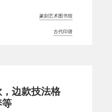
篆刻艺术图书馆
古代印谱
款，边款技法格
养等