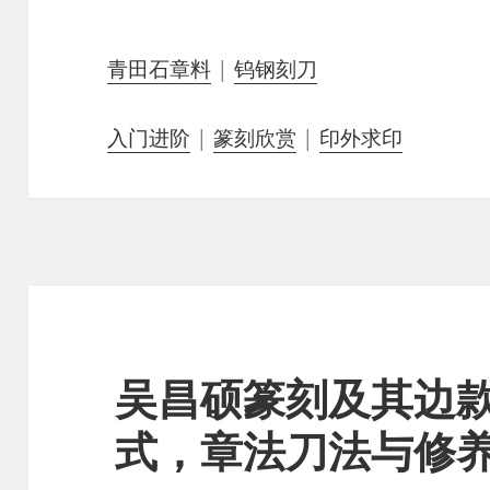
青田石章料
|
钨钢刻刀
入门进阶
|
篆刻欣赏
|
印外求印
吴昌硕篆刻及其边
式，章法刀法与修