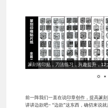
篆刻转印贴，刀法练习，兴趣提升，12大
前一阵我们一直在说
印章创作，提高篆刻
讲讲边款吧~ “边款”这东西，确切来说