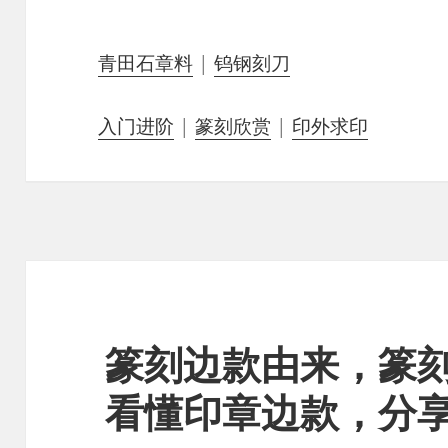
青田石章料
|
钨钢刻刀
入门进阶
|
篆刻欣赏
|
印外求印
篆刻边款由来，篆
看懂印章边款，分