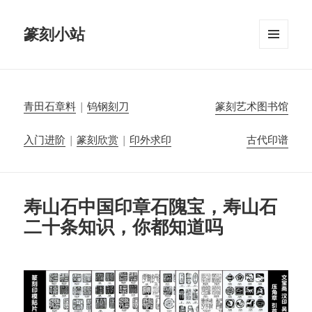
篆刻小站
菜单和
挂件
青田石章料
|
钨钢刻刀
篆刻艺术图书馆
入门进阶
|
篆刻欣赏
|
印外求印
古代印谱
寿山石中国印章石隗宝，寿山石
二十条知识，你都知道吗