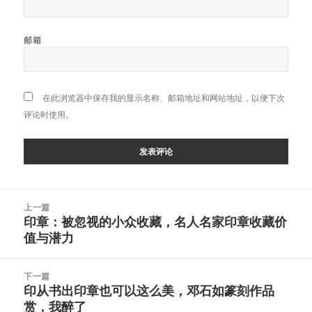
邮箱
在此浏览器中保存我的显示名称、邮箱地址和网站地址，以便下次
评论时使用。
文
上一篇
章
印章：被忽视的小众收藏，名人名家印章收藏价
上
导
值与潜力
篇
航
文
章：
下一篇
印从书出印章也可以这么美，邓石如篆刻作品
下
赏，我醉了
篇