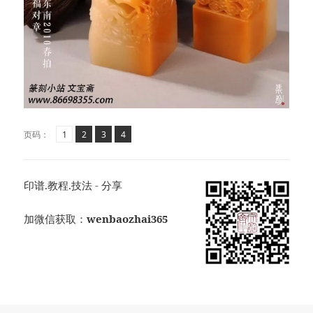
页
页
,
页
,
页
,
页码：
1
2
3
4
印谱.教程.技法 - 分享
加微信获取：
wenbaozhai365