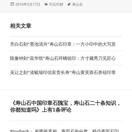
发
分
标
2016年5月17日
印石印材
寿山石
布
类
签
于
相关文章
齐白石刻“墨池清兴”寿山石印章：一方小印中的大写意
陈豫钟刻“菽华馆”寿山石环螭钮印：方寸藏秀刀见匠心
吴让之刻“淩毓瑞印信富贵长寿”寿山黄芙蓉石兽钮印章
《寿山石中国印章石隗宝，寿山石二十条知识，
你都知道吗》上有1条评论
Pingback：
有图有真相，青田石的分类，精品青田石印