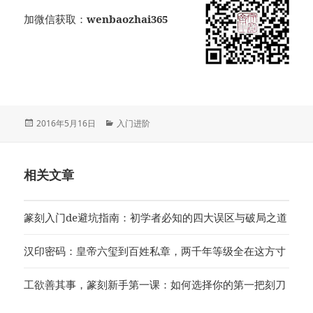
加微信获取：
wenbaozhai365
发
分
2016年5月16日
入门进阶
布
类
于
相关文章
篆刻入门de避坑指南：初学者必知的四大误区与破局之道
汉印密码：皇帝六玺到百姓私章，两千年等级全在这方寸
工欲善其事，篆刻新手第一课：如何选择你的第一把刻刀