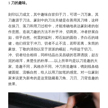
1
刀的趣味。
刻印以刀成文，其中趣味自皆归于刀，可谓一刀万象。其
刀趣源于刀法。篆刻中的刀法关键是在善用其刀锋，这样
在操刀、落刀和用刀过程中，才能准确地表达篆刻者的创
作意图。造就刀趣的方法不外乎冲、切两类。冲者舒展自
如，得乎自然。何震的猛利，邓石如的圆劲，齐白石的雄
健，他们得宜于冲刀。切者不止不流，若即若离，朱简的
豪放、丁敬的清劲以至于浙派的崛起，均得益于切刀。
冲、切者结合相得，同样结晶出吴昌硕的苍莽洒脱，赵古
泥的雄浑，来楚生的朴厚……以上所举均是以刀造趣的大
家。造趣不同，风格亦不同。冲刀所造趣味，镌刻线条稳
健圆挺、流畅自然，给人以用刀如笔的感觉。对一位篆刻
家来说更为新奇的是这里隐藏着刀角、刀刃、刀背造趣的
效果。