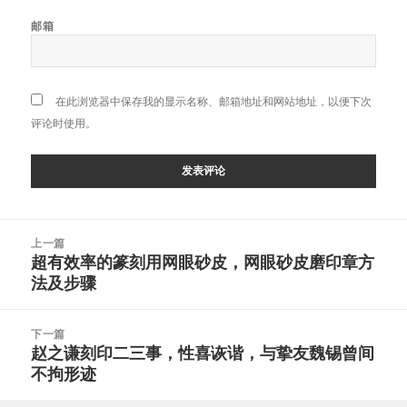
邮箱
在此浏览器中保存我的显示名称、邮箱地址和网站地址，以便下次
评论时使用。
文
上一篇
章
超有效率的篆刻用网眼砂皮，网眼砂皮磨印章方
上
导
法及步骤
篇
航
文
章：
下一篇
赵之谦刻印二三事，性喜诙谐，与挚友魏锡曾间
下
不拘形迹
篇
文