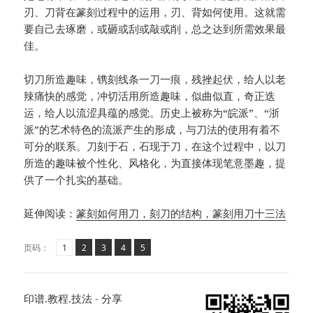
刃、刀背在篆刻过程中的运用，刃、背如何使用。这就需
要自己去琢磨，或砸或刮或敲或削，总之达到所需效果最
佳。
切刀所造趣味，镌刻线条一刀一痕，残挫起伏，给人以老
辣痛快的感觉，冲切活用所造趣味，似曲似直，奇正迭
运，给人以流涩具蕴的感觉。历史上被称为“皖派”、“浙
派”的艺术特色的流派产生的形成，与刀法的使用有着不
可分的联系。刀刻于石，石现于刀，在这个过程中，以刀
所造的趣味被个性化、风格化，为直接体现笔意墨趣，提
供了一个扎实的基础。
延伸阅读：
篆刻如何用刀，刻刀的结构，篆刻用刀十三法
页
页
,
页
,
页
,
页
,
页码：
1
2
3
4
5
印谱.教程.技法 - 分享