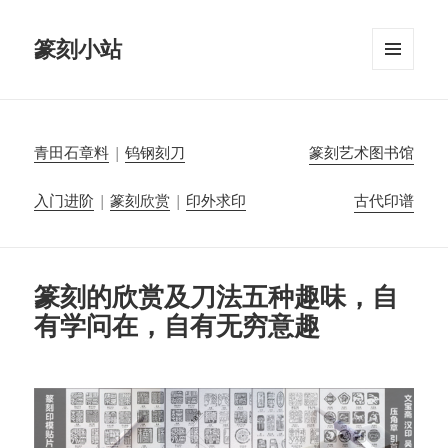
篆刻小站
菜单和
挂件
青田石章料
|
钨钢刻刀
篆刻艺术图书馆
入门进阶
|
篆刻欣赏
|
印外求印
古代印谱
篆刻的欣赏及刀法五种趣味，自
有学问在，自有无穷意趣