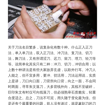
关于刀法名目繁多，说复杂化有数十种。什么正入正刀
法，单入单刀法，双入正刀法、冲刀法、复刀法、切刀
法，舞刀法，又有所谓涩刀、迟刀、留刀、埋刀、轻刀等
等。说简单化其实只有二种：冲刀、切刀，冲切合用；以
上数十种讲法是有些大家故弄玄虚，以欺外行耳。冲刀人
人能之，但不宜多用，要冲、切活用，刀法运用说，实质
上是讲，刀口向口面，刀背所向口背，向之一面，不会同
时两面，寻常朱文落刀，大多背线外向，其线不至破碎，
巨印朱文有时仅可向线落刀，但必须熟审石质脆实，轻重
合度适之。总之，刀法不可泥，用久随于变化最为佳。但
是还有个最重要的问题，前人没有谈过，就是篆刻刀的刀