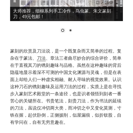
篆刻转印贴，刀法练习，兴趣提升，12大张240印面，
39元包邮！
篆刻的欣赏及刀法说，是一个既复杂而又简单的过程。复
杂在于篆法、
刀法
、章法三者曲尽妙合的综合评价，简单
在于直视其刀的镌刻趣味与品格。虽然在这种趣味的背后
隐蕴地显示着深不可测的中国文化渊源与灵魂，但是在表
面上却给人们一种虚实相融、耐人寻味的视觉效果。认识
这种刀石的镌刻趣味及运用刀法的过程，实质上是在寻找
步入篆刻艺术殿堂的一条途径，也是识者领悟到刻者一番
苦心的关键所在。书贵笔法，刻贵刀法，作为书法的延续
的刀法，虽说仅冲切两大类，而冲切之中又变化莫测，寸
铁在握，起伏卧倒，正侧披削，似屋漏痕，似折钗股，自
有学问在，自有无穷意趣在。