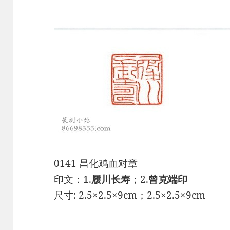
0141 昌化鸡血对章
印文：1.
履川长寿
；2.
曾克端印
尺寸: 2.5×2.5×9cm；2.5×2.5×9cm