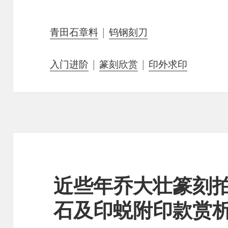
青田石章料
|
钨钢刻刀
入门进阶
|
篆刻欣赏
|
印外求印
近些年乔大壮篆刻
石及印蜕附印款赏