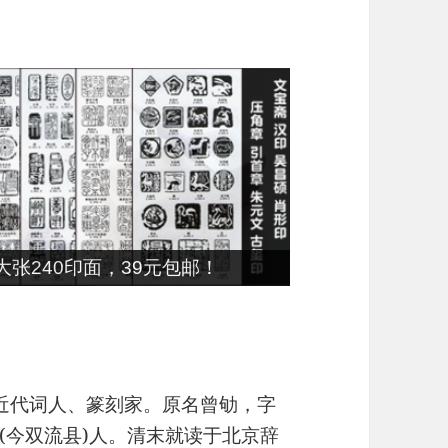
张240印面，39元包邮！
3日)近代词人、篆刻家。原名曾劬，字
(今双流县)人。清末就读于北京辞