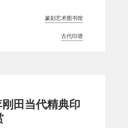
篆刻艺术图书馆
古代印谱
李刚田当代精典印
赏