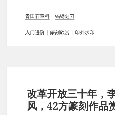
青田石章料
|
钨钢刻刀
入门进阶
|
篆刻欣赏
|
印外求印
改革开放三十年，
风，42方篆刻作品