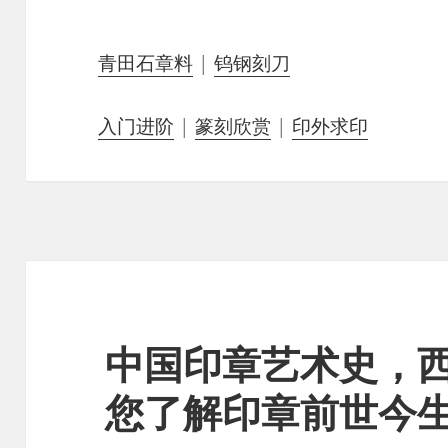
青田石章料
|
钨钢刻刀
入门进阶
|
篆刻欣赏
|
印外求印
中国印章艺术史，
您了解印章前世今