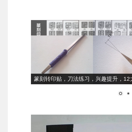
篆刻转印贴，刀法练习，兴趣提升，12大