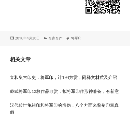
发
分
标
2016年4月20日
名家名作
将军印
布
类
签
于
相关文章
宣和集古印史，将军印，计194方赏，附释文材质及介绍
戴武将军印12枚作品欣赏，拟将军印作形神兼备，有新意
汉代传世龟钮印和将军印的辨伪，八个方面来鉴别印章真
假