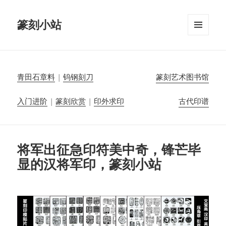
篆刻小站
菜单和
挂件
青田石章料
|
钨钢刻刀
篆刻艺术图书馆
入门进阶
|
篆刻欣赏
|
印外求印
古代印谱
将军出征急印符美中奇，锋芒毕
显的汉将军印，篆刻小站