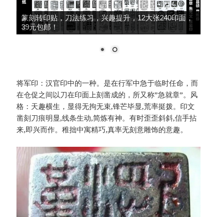
大师推荐，细柳系列手工冷作，鸟虫篆、朱文篆刻
刀，49元包邮！
将军印：汉官印中的一种。是在行军中急于临时任命，而
在仓促之间以刀在印面上刻凿成的，所又称”急就章”。风
格：天趣横生，显得无拘无束,锋芒毕显,荒率挺拨。印文
凿刻刀痕明显,线条生动,简炼有神。有时歪歪斜斜,信手拈
来,即兴而作。稚拙中寓精巧,真率无刻意雕饰的意趣。