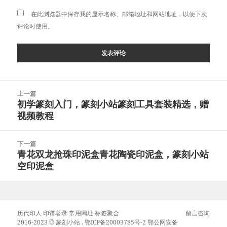
在此浏览器中保存我的显示名称、邮箱地址和网站地址，以便下次
评论时使用。
文
上一篇
章
初学篆刻入门，篆刻小站篆刻工具套装精选，赠
上
导
视频教程
篇
航
文
章：
下一篇
青花双龙抢珠印泥盒青花陶瓷印泥盒，篆刻小站
下
空印泥盒
篇
文
章：
历代印人
印谱著录
常用网址
标签聚合
留言咨询
2016-2023 ©
篆刻小站
.
鄂ICP备20003785号-2
鄂公网安备