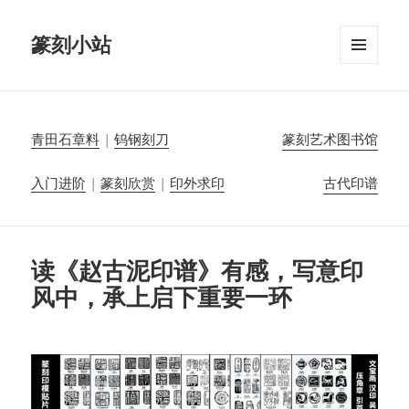
篆刻小站
菜单和
挂件
青田石章料
|
钨钢刻刀
篆刻艺术图书馆
入门进阶
|
篆刻欣赏
|
印外求印
古代印谱
读《赵古泥印谱》有感，写意印
风中，承上启下重要一环