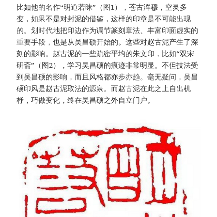
比如他的名作“明道若昧”（图1），苍古浑穆，空灵多
变，如果不是对封泥的借鉴，这样的印章是不可能出现
的。划时代地把印边作为调节篆刻章法、丰富印面虚实的
重要手段，也是从吴昌硕开始的。这些对赵古泥产生了深
刻的影响。赵古泥的一些疏密平均的朱文印，比如“双宋
研斋”（图2），学习吴昌硕的痕迹非常明显。不但技法受
到吴昌硕的影响，而且风格都亦步亦趋。毫无疑问，吴昌
硕印风是赵古泥取法的源泉。而赵古泥在此之上自出机
杼，巧做变化，终在吴昌硕之外自立门户。