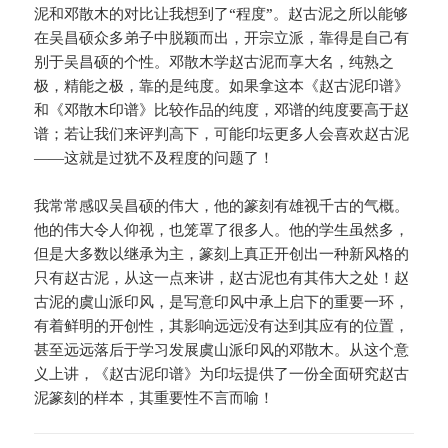
泥和邓散木的对比让我想到了“程度”。赵古泥之所以能够
在吴昌硕众多弟子中脱颖而出，开宗立派，靠得是自己有
别于吴昌硕的个性。邓散木学赵古泥而享大名，纯熟之
极，精能之极，靠的是纯度。如果拿这本《赵古泥印谱》
和《邓散木印谱》比较作品的纯度，邓谱的纯度要高于赵
谱；若让我们来评判高下，可能印坛更多人会喜欢赵古泥
——这就是过犹不及程度的问题了！
我常常感叹吴昌硕的伟大，他的篆刻有雄视千古的气概。
他的伟大令人仰视，也笼罩了很多人。他的学生虽然多，
但是大多数以继承为主，篆刻上真正开创出一种新风格的
只有赵古泥，从这一点来讲，赵古泥也有其伟大之处！赵
古泥的虞山派印风，是写意印风中承上启下的重要一环，
有着鲜明的开创性，其影响远远没有达到其应有的位置，
甚至远远落后于学习发展虞山派印风的邓散木。从这个意
义上讲，《赵古泥印谱》为印坛提供了一份全面研究赵古
泥篆刻的样本，其重要性不言而喻！