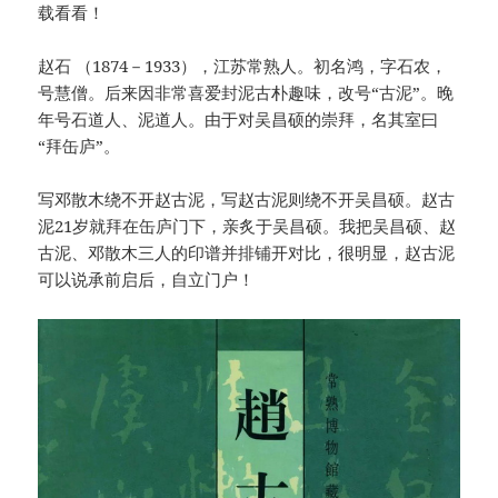
载看看！
赵石 （1874－1933），江苏常熟人。初名鸿，字石农，
号慧僧。后来因非常喜爱封泥古朴趣味，改号“古泥”。晚
年号石道人、泥道人。由于对吴昌硕的崇拜，名其室曰
“拜缶庐”。
写邓散木绕不开赵古泥，写赵古泥则绕不开吴昌硕。赵古
泥21岁就拜在缶庐门下，亲炙于吴昌硕。我把吴昌硕、赵
古泥、邓散木三人的印谱并排铺开对比，很明显，赵古泥
可以说承前启后，自立门户！