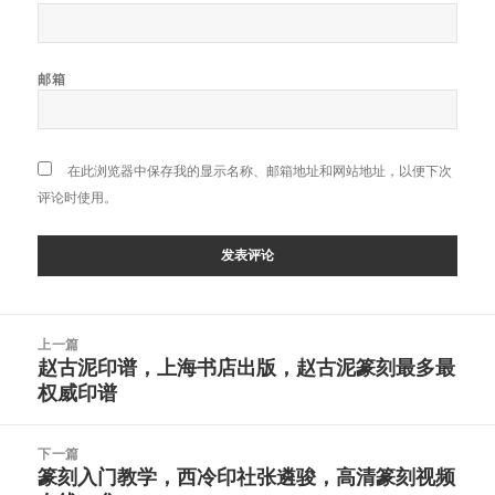
邮箱
在此浏览器中保存我的显示名称、邮箱地址和网站地址，以便下次
评论时使用。
文
上一篇
章
赵古泥印谱，上海书店出版，赵古泥篆刻最多最
上
导
权威印谱
篇
航
文
章：
下一篇
篆刻入门教学，西冷印社张遴骏，高清篆刻视频
下