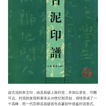
赵古泥的朱文印，由吴昌硕上探封泥，并加以变化，可圈
可点。封泥的发现和著录从20世纪初开始，很快形成了一
个高峰，而一代宗师吴昌硕首先在篆刻中借鉴封泥形式。