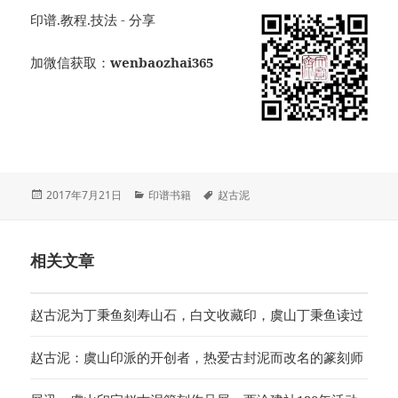
印谱.教程.技法 - 分享
加微信获取：
wenbaozhai365
发
分
标
2017年7月21日
印谱书籍
赵古泥
布
类
签
于
相关文章
赵古泥为丁秉鱼刻寿山石，白文收藏印，虞山丁秉鱼读过
赵古泥：虞山印派的开创者，热爱古封泥而改名的篆刻师