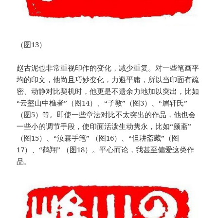
（图13）
赵古泥也非常重视印作的变化，减少重复。对一些笔画平
均的印文，他尚且巧妙变化，力避平庸，所以当印面有疏
密、动静对比契机时，他更是不遗余力地加以突出，比如
“云壑山中樵者”（图14）、“子敦”（图3）、“眉轩氏”
（图5）等。即使一些章法对比不太突出的作品，他也会
一些小的调节手段，使印面活泼生动隽永，比如“颜斋”
（图15）、“汝霖手笔” （图16）、“但耕斋藏”（图
17）、“鹤翔” （图18）。平心而论，我甚至偏爱这类作
品。