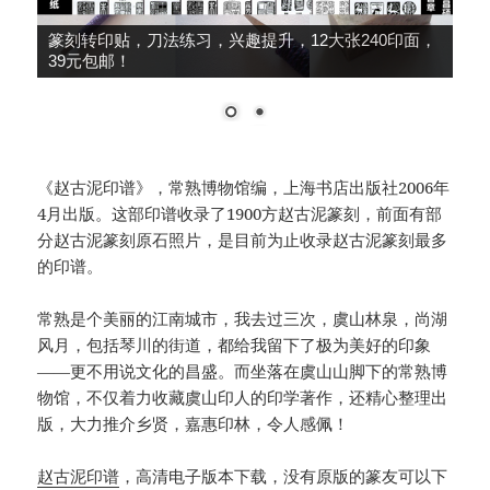
大师推荐，细柳系列手工冷作，鸟虫篆、朱文篆刻
刀，49元包邮！
《赵古泥印谱》，常熟博物馆编，上海书店出版社2006年
4月出版。这部印谱收录了1900方赵古泥篆刻，前面有部
分赵古泥篆刻原石照片，是目前为止收录赵古泥篆刻最多
的印谱。
常熟是个美丽的江南城市，我去过三次，虞山林泉，尚湖
风月，包括琴川的街道，都给我留下了极为美好的印象
——更不用说文化的昌盛。而坐落在虞山山脚下的常熟博
物馆，不仅着力收藏虞山印人的印学著作，还精心整理出
版，大力推介乡贤，嘉惠印林，令人感佩！
赵古泥印谱
，高清电子版本下载，没有原版的篆友可以下