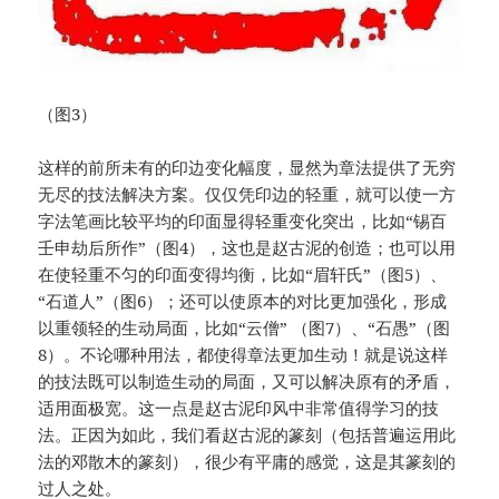
（图3）
这样的前所未有的印边变化幅度，显然为章法提供了无穷
无尽的技法解决方案。仅仅凭印边的轻重，就可以使一方
字法笔画比较平均的印面显得轻重变化突出，比如“锡百
壬申劫后所作”（图4），这也是赵古泥的创造；也可以用
在使轻重不匀的印面变得均衡，比如“眉轩氏”（图5）、
“石道人”（图6）；还可以使原本的对比更加强化，形成
以重领轻的生动局面，比如“云僧” （图7）、“石愚”（图
8）。不论哪种用法，都使得章法更加生动！就是说这样
的技法既可以制造生动的局面，又可以解决原有的矛盾，
适用面极宽。这一点是赵古泥印风中非常值得学习的技
法。正因为如此，我们看赵古泥的篆刻（包括普遍运用此
法的邓散木的篆刻），很少有平庸的感觉，这是其篆刻的
过人之处。