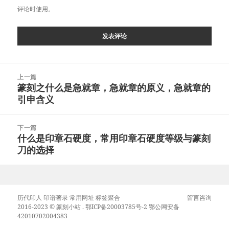
评论时使用。
文
上一篇
章
篆刻之什么是急就章，急就章的原义，急就章的
上
导
引申含义
篇
航
文
章：
下一篇
什么是印章石硬度，常用印章石硬度等级与篆刻
下
刀的选择
篇
文
章：
历代印人
印谱著录
常用网址
标签聚合
留言咨询
2016-2023 ©
篆刻小站
.
鄂ICP备20003785号-2
鄂公网安备
42010702004383