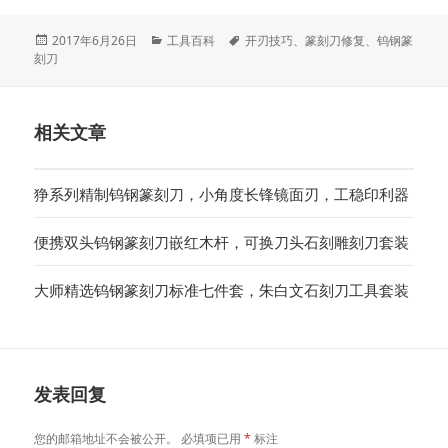
发
分
标
2017年6月26日
工具百科
开刃技巧
、
篆刻刀修复
、
钨钢篆
布
类
签
刻刀
于
相关文章
狰系列精制钨钢篆刻刀，小角度长锋镜面刃，工稳印利器
便携双头钨钢篆刻刀嵌红木杆，可换刀头石刻雕刻刀套装
大师精选钨钢篆刻刀标准七件套，朱白文石刻刀工具套装
发表回复
您的邮箱地址不会被公开。
必填项已用
*
标注