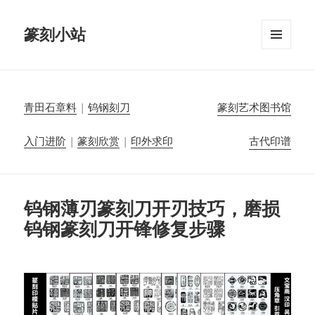
篆刻小站
菜单和
挂件
青田石章料
|
钨钢刻刀
篆刻艺术图书馆
入门进阶
|
篆刻欣赏
|
印外求印
古代印谱
钨钢薄刃篆刻刀开刃技巧，磨损
钨钢篆刻刀开锋修复步骤