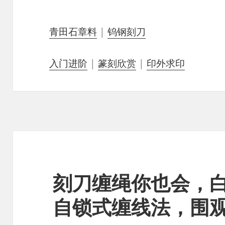
青田石章料
|
钨钢刻刀
入门进阶
|
篆刻欣赏
|
印外求印
刻刀缠绳你也会，
自锁式缠线法，围