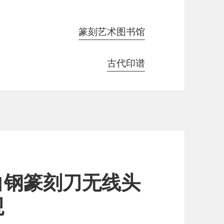
篆刻艺术图书馆
古代印谱
白钢篆刻刀无线头
观