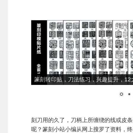
篆刻转印贴，刀法练习，兴趣提升，12大
刻刀用的久了，刀柄上所缠绕的线或皮条
呢？篆刻小站小编从网上搜罗了资料，终