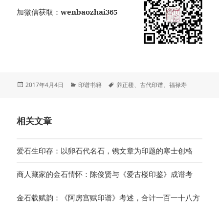
加微信获取：
wenbaozhai365
发
分
标
2017年4月4日
印谱书籍
养正楼
、
古代印谱
、
福禄寿
布
类
签
于
相关文章
爱石生印存：以卵石代名石，镌文章为印题的寒士创格
商人藏家的金石情怀：陈俊贤与《爱古楼印鉴》成谱考
金石载赋韵：《阿房宫赋印谱》考述，合计一百一十八方