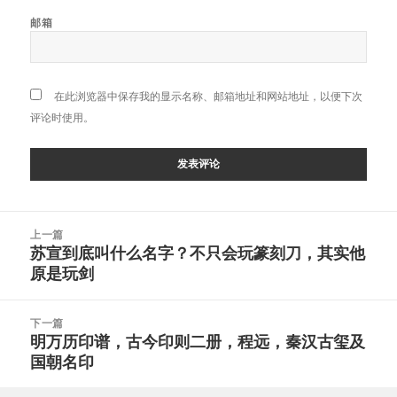
邮箱
在此浏览器中保存我的显示名称、邮箱地址和网站地址，以便下次
评论时使用。
文
上一篇
章
苏宣到底叫什么名字？不只会玩篆刻刀，其实他
上
导
原是玩剑
篇
航
文
章：
下一篇
明万历印谱，古今印则二册，程远，秦汉古玺及
下
国朝名印
篇
文