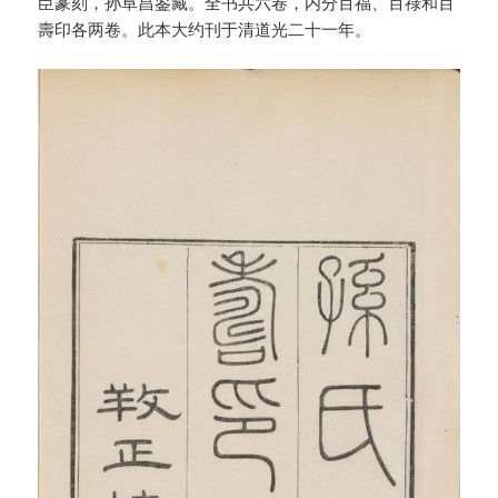
臣篆刻，孙阜昌鉴藏。全书共六卷，内分百福、百祿和百
壽印各两卷。此本大约刊于清道光二十一年。