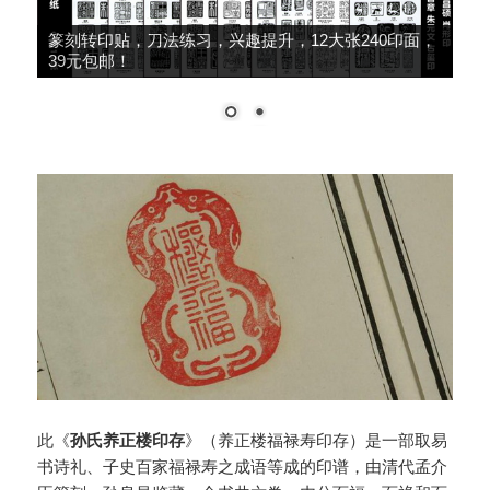
篆刻转印贴，刀法练习，兴趣提升，12大张240印面，
39元包邮！
此《
孙氏养正楼印存
》（养正楼福禄寿印存）是一部取易
书诗礼、子史百家福禄寿之成语等成的印谱，由清代孟介