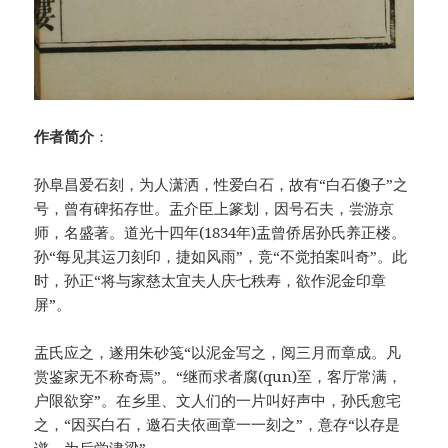
作者简介
：
孙阜昌爱石刻，为人潇洒，性爱白石，故有“白石傻子”之
号，曾有碑拓存世。盂介臣上篆划，因号石夫，尝游京
师，名盛著。道光十四年(1834年)盂曾侨居孙氏养正楼。
孙“每见其运刀刻印，捷如风雨”，竞“不觉拍案叫奇”。此
时，孙正“将与家慈太宜夫人庆七秩寿，欲作泥金印章
屏”。
盂氏应之，遂用朱砂笺“以泥金写之，阅三月而章成。凡
赏鉴家无不称奇焉”。“继而求者腐(qun)至，客厅常满，
户限欲穿”。在乡里、文人们的一片叫好声中，孙氏愈宅
之，“因买白石，邀石夫依画章一一刻之”，意存“以存是
谱，为后学津梁”。