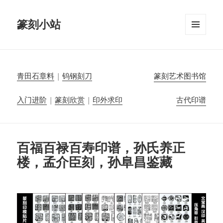
篆刻小站
菜单和
挂件
青田石章料
|
钨钢刻刀
篆刻艺术图书馆
入门进阶
|
篆刻欣赏
|
印外求印
古代印谱
百福百禄百寿印谱，孙氏养正
楼，孟介臣刻，孙阜昌鉴藏