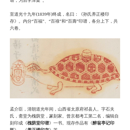
至道光十九年(1839年)终成，名曰：《孙氏养正楼印
存》。内分“百福”、“百祿”和“百壽”印谱，各分上下，共
六卷。
孟介臣，清朝道光年间，山西省太原府祁县人。字石夫
氏，斋堂为槐荫堂，篆刻家。曾京都考工第二名，编辑自
刻印成《
槐荫堂印谱
》一书。现存作品有《
醉翁亭记印
拓
》、《
养正楼印存
》等。