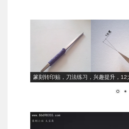
篆刻转印贴，刀法练习，兴趣提升，12大