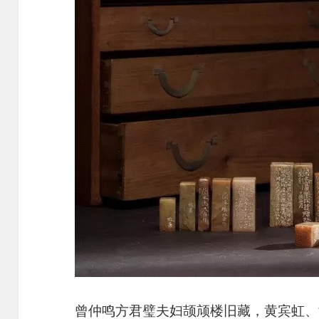
曾仲鸣方君璧夫妇颉颃楼旧藏，黄宾虹、