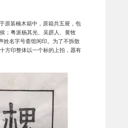
置于原装楠木箱中，原箱共五屉，包
侯；粤派杨其光、吴趼人、黄牧
飞声姓名字号斋馆闲印。为了不拆散
十方印整体以一个标的上拍，愿有