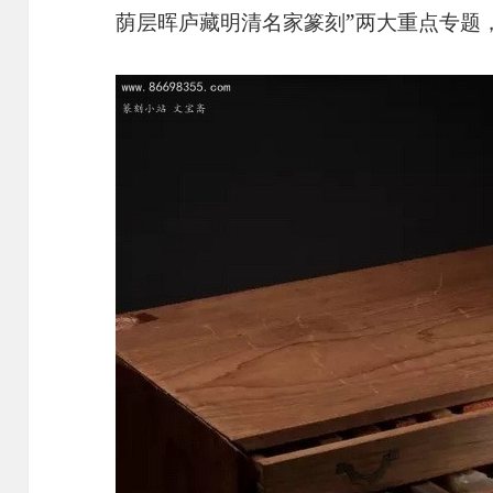
荫层晖庐藏明清名家篆刻”两大重点专题