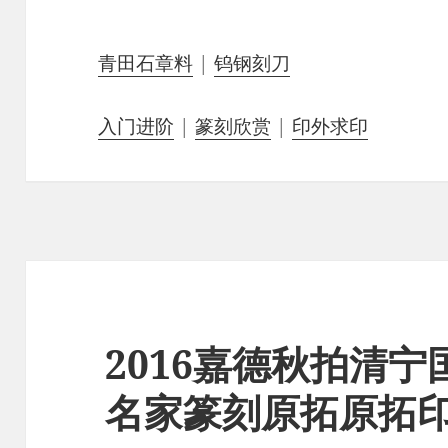
青田石章料
|
钨钢刻刀
入门进阶
|
篆刻欣赏
|
印外求印
2016嘉德秋拍清
名家篆刻原拓原拓