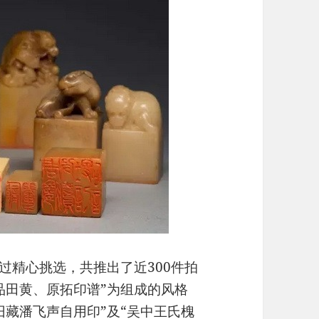
过精心挑选，共推出了近300件拍
品田黄、原拓印谱”为组成的风格
旧藏潘飞声自用印”及“吴中王氏槐