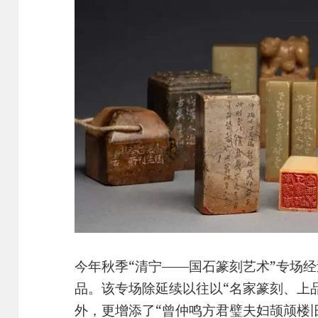
今年秋季“清宁——国石篆刻艺术”专场经
品。该专场除延续以往以“名家篆刻、上
外，更增添了“曾仲鸣方君璧夫妇颉颃楼