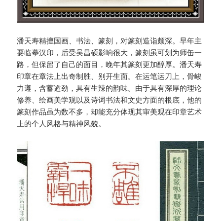
潘天寿精擅国画、书法、篆刻，对篆刻造诣颇深。早年主
要临摹汉印，后受吴昌硕影响很大，篆刻虽可划为师缶一
路，但保留了自己的面目，晚年其篆刻更加醇厚。潘天寿
印章在章法上出奇制胜、别开生面。在运笔运刀上，骨峻
力遵，含蓄遒劲，具有生辣的韵味。由于具有深厚的理论
修养、绘画美学观以及诗词书法和文史方面的根底，他的
篆刻作品虽为数不多，却能充分体现其审美观在印章艺术
上的个人风格与精神风貌。