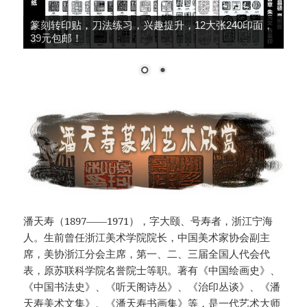
篆刻转印贴，刀法练习，兴趣提升，12大张240印面，
39元包邮！
潘天寿（1897——1971），字大颐、号寿者，浙江宁海
人。生前曾任浙江美术学院院长，中国美术家协会副主
席，美协浙江分会主席，第一、二、三届全国人代会代
表，原苏联科学院名誉院士等职。著有《中国绘画史》、
《中国书法史》、《听天阁诗丛》、《治印丛谈》、《潘
天寿美术文集》、《潘天寿书画集》等，是一代艺术大师