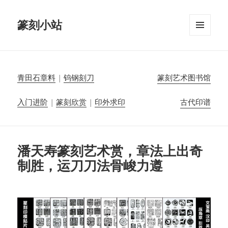
篆刻小站
菜单和
挂件
青田石章料
|
钨钢刻刀
篆刻艺术图书馆
入门进阶
|
篆刻欣赏
|
印外求印
古代印谱
潘天寿篆刻艺术赏，章法上出奇
制胜，运刀刀法骨峻力遵