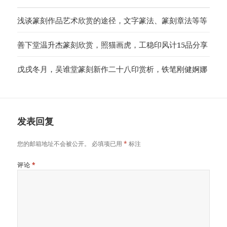
浅谈篆刻作品艺术欣赏的途径，文字篆法、篆刻章法等等
善下堂温升杰篆刻欣赏，照猫画虎，工稳印风计15品分享
戊戌冬月，吴谁堂篆刻新作二十八印赏析，铁笔刚健婀娜
发表回复
您的邮箱地址不会被公开。
必填项已用
*
标注
评论
*