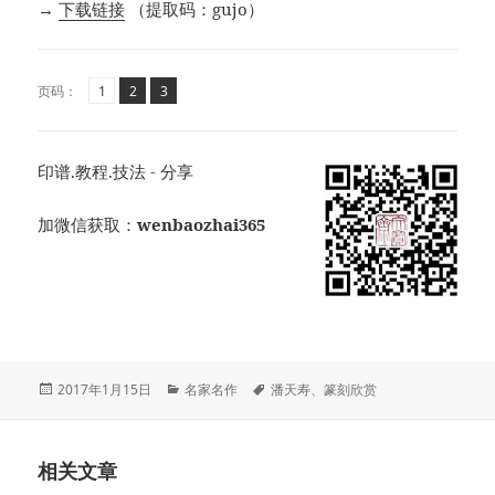
→
下载链接
（提取码：gujo）
页
页
,
页
,
页码：
1
2
3
印谱.教程.技法 - 分享
加微信获取：
wenbaozhai365
发
分
标
2017年1月15日
名家名作
潘天寿
、
篆刻欣赏
布
类
签
于
相关文章