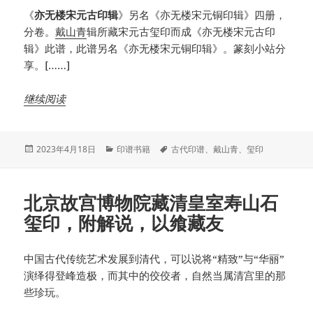
《
亦无楼宋元古印辑
》另名《亦无楼宋元铜印辑》四册，
分卷。
戴山青
辑所藏宋元古玺印而成《亦无楼宋元古印
辑》此谱，此谱另名《亦无楼宋元铜印辑》。篆刻小站分
享。[……]
继续阅读
发
分
标
2023年4月18日
印谱书籍
古代印谱
、
戴山青
、
玺印
布
类
签
于
北京故宫博物院藏清皇室寿山石
玺印，附解说，以飨藏友
中国古代传统艺术发展到清代，可以说将“精致”与“华丽”
演绎得登峰造极，而其中的佼佼者，自然当属清宫里的那
些珍玩。