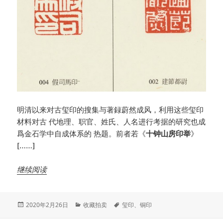
明清以来对古玺印的搜集与著録蔚然成风，利用这些玺印
材料对古 代地理、职官、姓氏、人名进行考据的研究也成
爲金石学中自成体系的 热题。前者若《
十钟山房印举
》
[……]
继续阅读
发
分
标
2020年2月26日
收藏拍卖
玺印
、
铜印
布
类
签
于