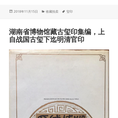
发
分
标
2018年11月15日
收藏拍卖
玺印
布
类
签
于
湖南省博物馆藏古玺印集编，上
自战国古玺下迄明清官印