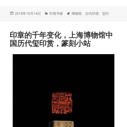
发
分
标
2018年10月14日
印谱书籍
博物馆
、
古代印谱
、
玺印
布
类
签
于
印章的千年变化，上海博物馆中
国历代玺印赏，篆刻小站