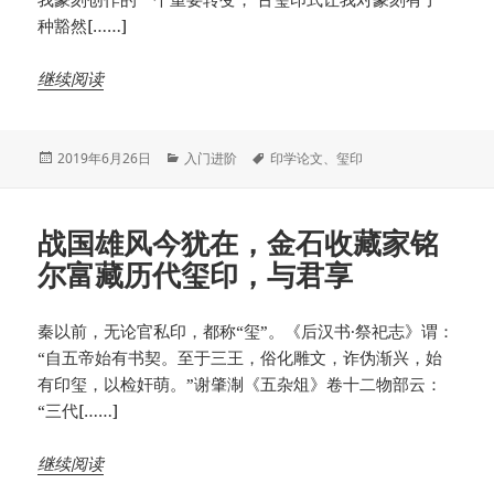
种豁然[……]
继续阅读
发
分
标
2019年6月26日
入门进阶
印学论文
、
玺印
布
类
签
于
战国雄风今犹在，金石收藏家铭
尔富藏历代玺印，与君享
秦以前，无论官私印，都称“玺”。《后汉书·祭祀志》谓：
“自五帝始有书契。至于三王，俗化雕文，诈伪渐兴，始
有印玺，以检奸萌。”谢肇淛《五杂俎》卷十二物部云：
“三代[……]
继续阅读