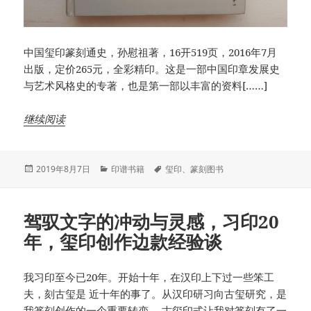
中国玺印篆刻通史，孙慰祖著，16开519页，2016年7月
出版，定价265元，全彩精印。这是一部中国印章发展史
与艺术风格史的专著，也是第一部以丰富的资料[……]
继续阅读
发
分
标
2019年8月7日
印谱书籍
玺印
、
篆刻图书
布
类
签
于
驾驭文字的冲动与灵感，习印20
年，玺印创作边款经验谈
我习印至今已20年。开始十年，在汉印上下过一些笨工
夫，刻古玺是 近十年的事了。从汉印研习向古玺研究，是
我篆刻创作的一个重要转变， 古玺印式让我对篆刻有了一