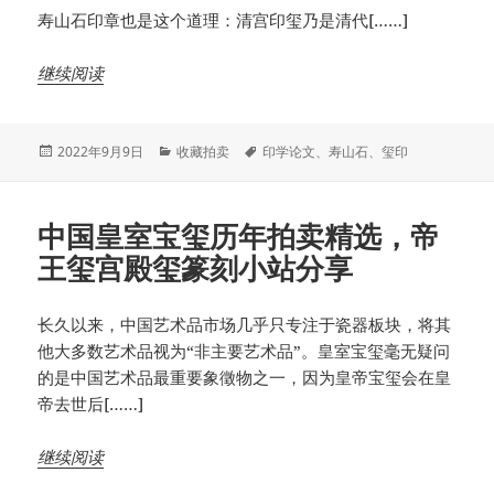
寿山石印章也是这个道理：清宫印玺乃是清代[……]
继续阅读
发
分
标
2022年9月9日
收藏拍卖
印学论文
、
寿山石
、
玺印
布
类
签
于
中国皇室宝玺历年拍卖精选，帝
王玺宫殿玺篆刻小站分享
长久以来，中国艺术品市场几乎只专注于瓷器板块，将其
他大多数艺术品视为“非主要艺术品”。皇室宝玺毫无疑问
的是中国艺术品最重要象徵物之一，因为皇帝宝玺会在皇
帝去世后[……]
继续阅读