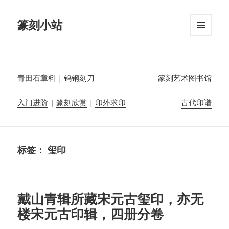
篆刻小站
菜单和
挂件
青田石章料
|
钨钢刻刀
篆刻艺术图书馆
入门进阶
|
篆刻欣赏
|
印外求印
古代印谱
标签：
玺印
戴山青辑所藏宋元古玺印，亦无
楼宋元古印辑，四册分卷