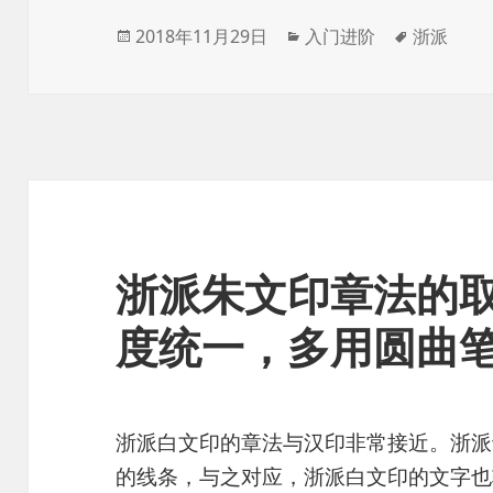
发
分
标
2018年11月29日
入门进阶
浙派
布
类
签
于
浙派朱文印章法的
度统一，多用圆曲
浙派白文印的章法与汉印非常接近。浙派
的线条，与之对应，浙派白文印的文字也