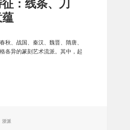
特征：线条、刀
意蕴
春秋、战国、秦汉、魏晋、隋唐、
格各异的篆刻艺术流派。其中，起
、
浙派