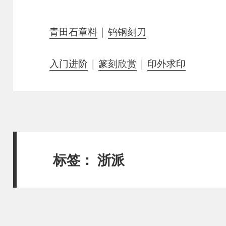
青田石章料
|
钨钢刻刀
入门进阶
|
篆刻欣赏
|
印外求印
标签：
浙派