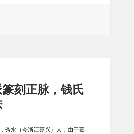
派篆刻正脉，钱氏
法
几山，秀水（今浙江嘉兴）人，由于嘉