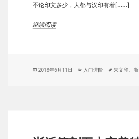
不论印文多少，大都与汉印有着[……]
继续阅读
发
分
标
2018年6月11日
入门进阶
朱文印
、
浙
布
类
签
于