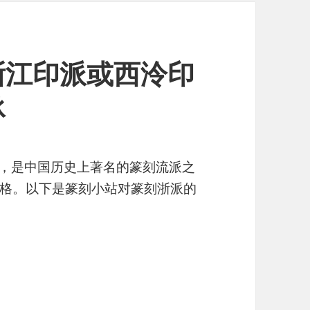
浙江印派或西泠印
承
”，是中国历史上著名的篆刻流派之
格。以下是篆刻小站对篆刻浙派的