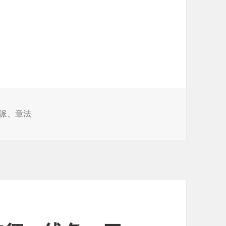
派
、
章法