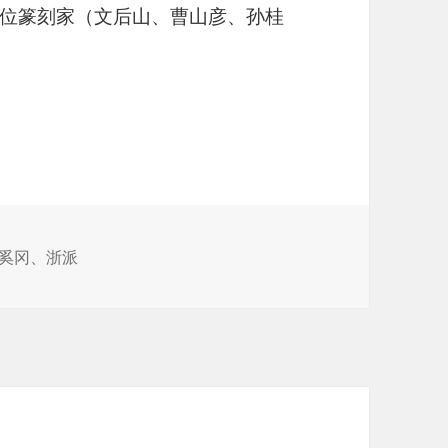
位篆刻家（文后山、曹山彦、孙桂
奚冈
、
浙派