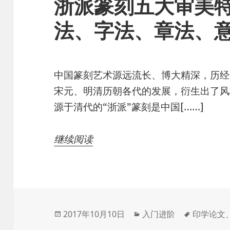
浙派篆刻五大审美
法、字法、章法、
中国篆刻艺术源远流长、博大精深，历经
宋元、明清历朝各代的发展，衍生出了风
源于清代的“浙派”篆刻是中国[……]
继续阅读
发
分
标
2017年10月10日
入门进阶
印学论文
布
类
签