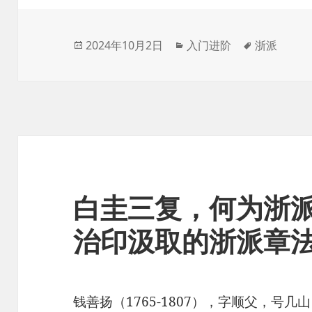
发
分
标
2024年10月2日
入门进阶
浙派
布
类
签
于
白圭三复，何为浙
治印汲取的浙派章
钱善扬（1765-1807），字顺父，号