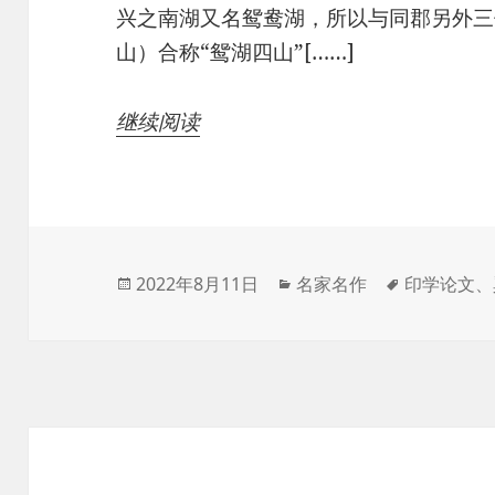
兴之南湖又名鸳鸯湖，所以与同郡另外三
山）合称“鸳湖四山”[……]
继续阅读
发
分
标
2022年8月11日
名家名作
印学论文
、
布
类
签
于