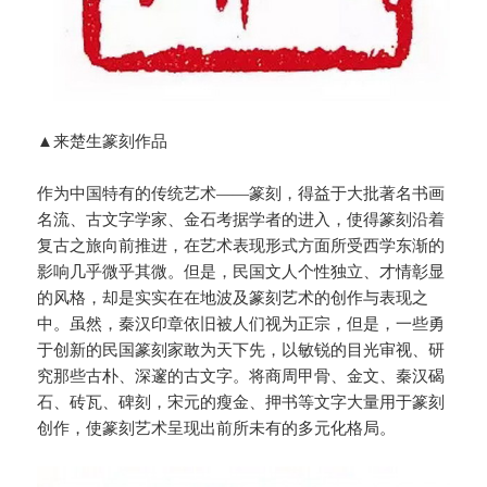
▲来楚生篆刻作品
作为中国特有的传统艺术——篆刻，得益于大批著名书画
名流、古文字学家、金石考据学者的进入，使得篆刻沿着
复古之旅向前推进，在艺术表现形式方面所受西学东渐的
影响几乎微乎其微。但是，民国文人个性独立、才情彰显
的风格，却是实实在在地波及篆刻艺术的创作与表现之
中。虽然，秦汉印章依旧被人们视为正宗，但是，一些勇
于创新的民国篆刻家敢为天下先，以敏锐的目光审视、研
究那些古朴、深邃的古文字。将商周甲骨、金文、秦汉碣
石、砖瓦、碑刻，宋元的瘦金、押书等文字大量用于篆刻
创作，使篆刻艺术呈现出前所未有的多元化格局。