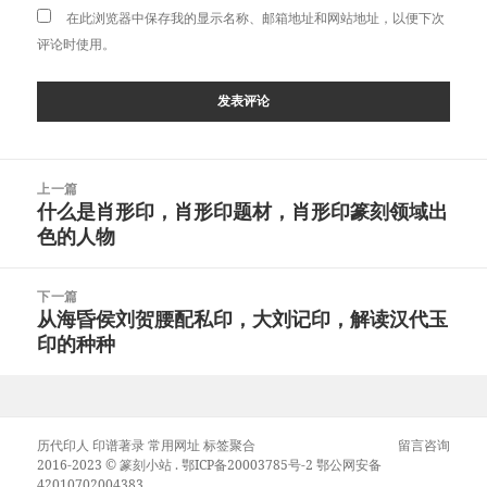
在此浏览器中保存我的显示名称、邮箱地址和网站地址，以便下次
评论时使用。
文
上一篇
章
什么是肖形印，肖形印题材，肖形印篆刻领域出
上
导
色的人物
篇
航
文
章：
下一篇
从海昏侯刘贺腰配私印，大刘记印，解读汉代玉
下
印的种种
篇
文
章：
历代印人
印谱著录
常用网址
标签聚合
留言咨询
2016-2023 ©
篆刻小站
.
鄂ICP备20003785号-2
鄂公网安备
42010702004383