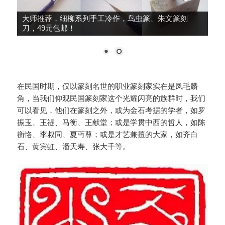
大师推荐，细柳系列手工冷作，鸟虫篆、朱文篆刻
刀，49元包邮！
在民国时期，仅以篆刻名世的职业篆刻家实在是凤毛麟
角，当我们仰观民国篆刻家这个光耀闪亮的族群时，我们
可以看见，他们在篆刻之外，或为金石考据的学者，如罗
振玉、王禔、马衡、王献堂；或是学贯中西的哲人，如陈
衡恪、李叔同、夏丏尊；或是才艺兼擅的大家，如齐白
石、黄宾虹、潘天寿、张大千等。