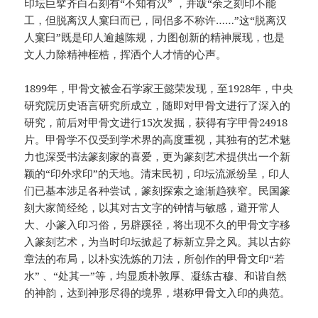
印坛巨擘齐白石刻有“不知有汉” ，并跋“余之刻印不能
工，但脱离汉人窠臼而已，同侣多不称许……”这“脱离汉
人窠臼”既是印人逾越陈规，力图创新的精神展现，也是
文人力除精神桎梏，挥洒个人才情的心声。
1899年，甲骨文被金石学家王懿荣发现，至1928年，中央
研究院历史语言研究所成立，随即对甲骨文进行了深入的
研究，前后对甲骨文进行15次发掘，获得有字甲骨24918
片。甲骨学不仅受到学术界的高度重视，其独有的艺术魅
力也深受书法篆刻家的喜爱，更为篆刻艺术提供出一个新
颖的“印外求印”的天地。清末民初，印坛流派纷呈，印人
们已基本涉足各种尝试，篆刻探索之途渐趋狭窄。民国篆
刻大家简经纶，以其对古文字的钟情与敏感，避开常人
大、小篆入印习俗，另辟蹊径，将出现不久的甲骨文字移
入篆刻艺术，为当时印坛掀起了标新立异之风。其以古鉨
章法的布局，以朴实洗炼的刀法，所创作的甲骨文印“若
水” 、“处其一”等，均显质朴敦厚、凝练古穆、和谐自然
的神韵，达到神形尽得的境界，堪称甲骨文入印的典范。