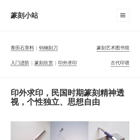
篆刻小站
菜单和
挂件
青田石章料
|
钨钢刻刀
篆刻艺术图书馆
入门进阶
|
篆刻欣赏
|
印外求印
古代印谱
印外求印，民国时期篆刻精神透
视，个性独立、思想自由