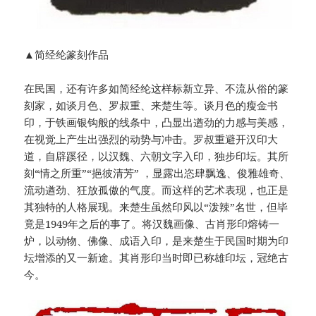
▲简经纶篆刻作品
在民国，还有许多如简经纶这样标新立异、不流从俗的篆
刻家，如谈月色、罗叔重、来楚生等。谈月色的瘦金书
印，于铁画银钩般的线条中，凸显出遒劲的力感与美感，
在视觉上产生出强烈的动势与冲击。罗叔重避开汉印大
道，自辟蹊径，以汉魏、六朝文字入印，独步印坛。其所
刻“情之所重”“挹彼清芳” ，显露出恣肆飘逸、俊雅雄奇、
流动遒劲、狂放孤傲的气度。而这样的艺术表现，也正是
其独特的人格展现。来楚生虽然印风以“泼辣”名世，但毕
竟是1949年之后的事了。将汉魏画像、古肖形印熔铸一
炉，以动物、佛像、成语入印，是来楚生于民国时期为印
坛增添的又一新途。其肖形印当时即已称雄印坛，冠绝古
今。