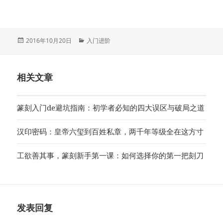
发
分
2016年10月20日
入门进阶
布
类
于
相关文章
篆刻入门de避坑指南：初学者必知的四大误区与破局之道
汉印密码：皇帝六玺到百姓私章，两千年等级全在这方寸
工欲善其事，篆刻新手第一课：如何选择你的第一把刻刀
发表回复