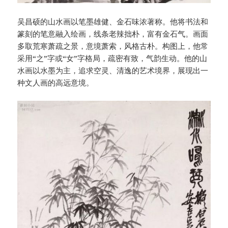
吴昌硕的山水画以笔墨雄健、金石味浓著称。他将书法和
篆刻的笔意融入绘画，线条老辣拙朴，富有金石气。画面
多取荒寒萧疏之景，意境萧索，风格古朴。构图上，他常
采用“之”字或“女”字格局，疏密有致，气韵生动。他的山
水画以水墨为主，追求空灵、清逸的艺术境界，展现出一
种文人画的高远意境。