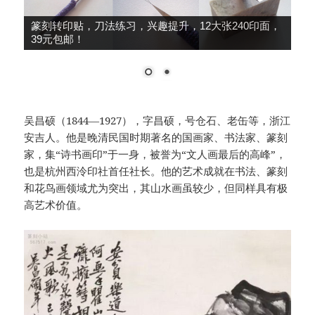
大师推荐，细柳系列手工冷作，鸟虫篆、朱文篆刻
刀，49元包邮！
吴昌硕（1844—1927），字昌硕，号仓石、老缶等，浙江
安吉人。他是晚清民国时期著名的国画家、书法家、篆刻
家，集“诗书画印”于一身，被誉为“文人画最后的高峰”，
也是杭州西泠印社首任社长。他的艺术成就在书法、篆刻
和花鸟画领域尤为突出，其山水画虽较少，但同样具有极
高艺术价值。