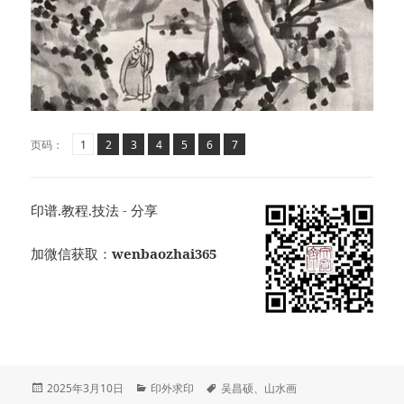
页
页
,
页
,
页
,
页
,
页
,
页
,
页码：
1
2
3
4
5
6
7
印谱.教程.技法 - 分享
加微信获取：
wenbaozhai365
发
分
标
2025年3月10日
印外求印
吴昌硕
、
山水画
布
类
签