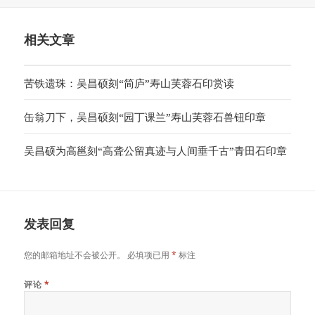
于
相关文章
苦铁遗珠：吴昌硕刻“简庐”寿山芙蓉石印赏读
缶翁刀下，吴昌硕刻“园丁课兰”寿山芙蓉石兽钮印章
吴昌硕为高邕刻“高聋公留真迹与人间垂千古”青田石印章
发表回复
您的邮箱地址不会被公开。
必填项已用
*
标注
评论
*