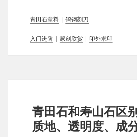
青田石章料
|
钨钢刻刀
入门进阶
|
篆刻欣赏
|
印外求印
青田石和寿山石区
质地、透明度、成