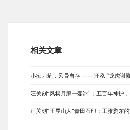
相关文章
小痴刀笔，风骨自存 —— 汪泓 “龙虎谢
汪关刻“风棂月牖一壶冰”：五百年神护
汪关刻“王屋山人”青田石印：工雅娄东