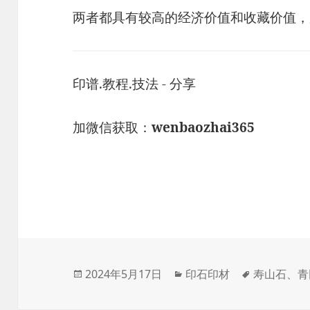
两者都具有较高的经济价值和收藏价值，
印谱.教程.技法 - 分享
加微信获取：
wenbaozhai365
发
分
标
2024年5月17日
印石印材
寿山石
、
青
布
类
签
于