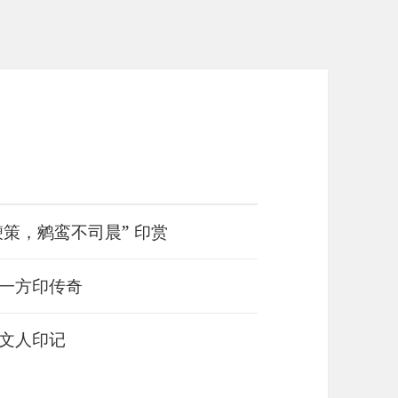
鞭策，鹓鸾不司晨” 印赏
，一方印传奇
的文人印记