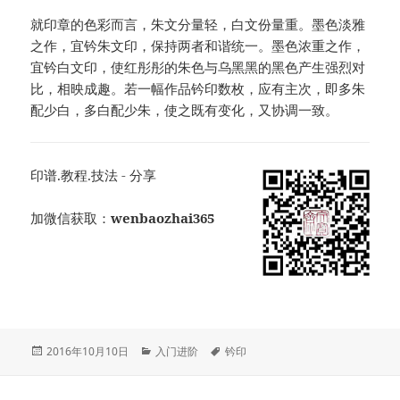
就印章的色彩而言，朱文分量轻，白文份量重。墨色淡雅
之作，宜钤朱文印，保持两者和谐统一。墨色浓重之作，
宜钤白文印，使红彤彤的朱色与乌黑黑的黑色产生强烈对
比，相映成趣。若一幅作品钤印数枚，应有主次，即多朱
配少白，多白配少朱，使之既有变化，又协调一致。
印谱.教程.技法 - 分享
加微信获取：
wenbaozhai365
发
分
标
2016年10月10日
入门进阶
钤印
布
类
签
于