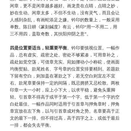
闲章，更不是闲章越多越好。画龙贵在点睛，点睛之妙，
妙在生动。闲章太多，不但不生动，没有灵气，而且会让
人感到杂乱，有画蛇添足之嫌。钤印的数量上，一般采用
单数。陈日耕《篆刻鍼度》有云，钤印“用一不用二，用
三不用四，盖取奇数，其扶阳抑阴之意”。
四是位置要适当，轻重要平衡
。钤印要慎视位置。一幅作
品，总有虚实、疏密之处。密处不够紧凑，可用章补之，
疏处如觉空荡，可借章充实。宛如挪动小小称砣，使画面
均衡熨贴。款尾姓名、字号章的位置安排要精到。若题款
下留有空白，则加盖在署款之下，若无空白则宜左不宜
右。款尾章要保持一定的间隔，既忌拥挤又忌松散。两枚
印章一大一小时，应上小下大，以求平稳，避免头重脚
轻。引首章不得高于或平于第一个字。低于第一个字的空
白处最佳。一幅作品同时适用于引首章与押角章时，押角
章宜放在左下角，以与引首章成对角之势。名章要高于正
文的最下一排。但不得过高，高于四字之上，或低于最后
一排，都会失去平衡。