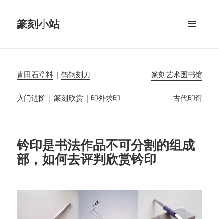
篆刻小站
菜单和
挂件
青田石章料
|
钨钢刻刀
篆刻艺术图书馆
入门进阶
|
篆刻欣赏
|
印外求印
古代印谱
钤印是书法作品不可分割的组成
部，如何去评判欣赏钤印