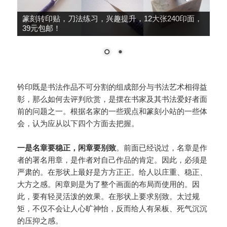
篆刻转印贴，刀法练习，兴趣提升，12大张240印面，
39元包邮！
钤印既是书法作品不可分割的组成部分与书法艺术相得益
彰，那么如何去评判欣赏，是摆在书家及其书法爱好者面
前的问题之一。根据名家的一些观点和篆刻小站的一些体
会，认为应从以下四个方面去把握。
一是名章要稳正，闲章要别致
。前面已经说过，名章是作
者的署名用章，是作者对自己作品的肯定。因此，必须是
严肃的。在形状上最好是方方正正。给人以庄重、稳正、
大方之感。闲章则是为了整个画面的布局而使用的。因
此，要有轻灵活泼的效果。在形状上要求别致。太过规
矩，不仅不会让人心旷神怡，反而给人有呆板、死气沉沉
的压抑之感。