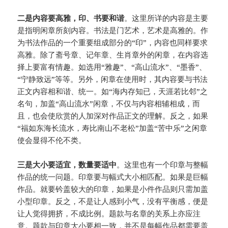
二是内容要高雅，印、书要和谐
。这里所详的内容是主要
是指明闲章所刻内容。书法是门艺术，艺术是高雅的。作
为书法作品的一个重要组成部分的“印”，内容也同样要求
高雅。除了斋号章、记年章、生肖章外的闲章，在内容选
择上要富有情趣。如选用“雅趣”、“高山流水”、“墨香”、
“宁静致远”等等。另外，闲章在使用时，其内容要与书法
正文内容相和谐、统一。如“海内存知已，天涯若比邻”之
名句，加盖“高山流水”闲章，不仅与内容相辅相成，而
且，也会使欣赏的人加深对作品正文的理解。反之，如果
“福如东海长流水，寿比南山不老松”加盖“苦中乐”之闲章
使会显得不伦不类。
三是大小要适宜，数量要适中
。这里也有一个印章与整幅
作品的统一问题。印章要与幅式大小相匹配。如果是巨幅
作品。就要钤盖较大的印章，如果是小件作品则只需加盖
小型印章。反之，不是让人感到小气，没有平衡感，便是
让人觉得拥挤，不成比例。题款与名章的关系上亦应注
意。题款与印章大小要相一致，并不是每幅作品都需要盖