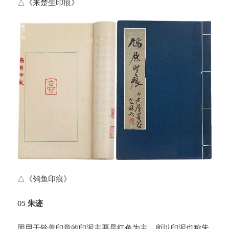
△《来楚生印痕》
△《鸰鱼印痕》
05
朱迹
因用于钤盖印章的印泥主要是红色为主，所以印泥也称朱