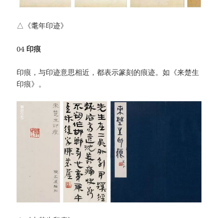
△《耄年印迹》
04
印痕
印痕，与印迹意思相近，都表示篆刻的痕迹。如《来楚生
印痕》。