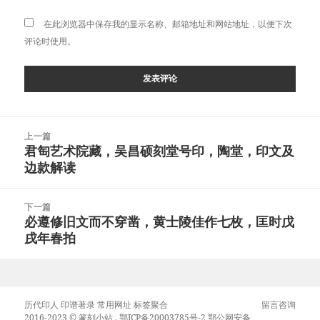
在此浏览器中保存我的显示名称、邮箱地址和网站地址，以便下次
评论时使用。
文
上一篇
章
君匋艺术院藏，吴昌硕刻堂号印，陶堂，印文及
上
导
边款解读
篇
航
文
章：
下一篇
必遵修旧文而不穿凿，黄士陵佳作七枚，匡时戊
下
戌年春拍
篇
文
章：
历代印人
印谱著录
常用网址
标签聚合
留言咨询
2016-2023 ©
篆刻小站
.
鄂ICP备20003785号-2
鄂公网安备