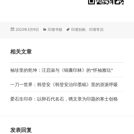
发
分
标
2023年3月9日
印谱书籍
印谱别称
、
印谱常识
布
类
签
于
相关文章
袖珍里的乾坤：汪启淑与《锦囊印林》的“怀袖雅玩”
一刀一世界：韩登安《韩登安治印墨稿》里的浙派呼吸
爱石生印存：以卵石代名石，镌文章为印题的寒士创格
发表回复