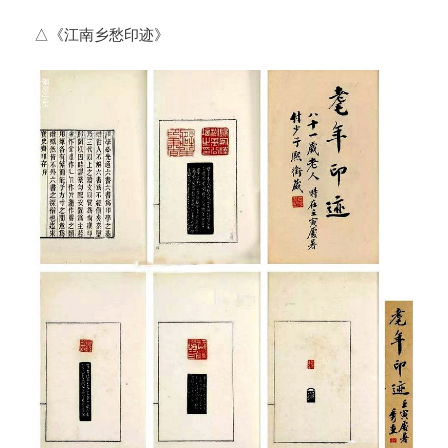
△《江南乡愁印迹》