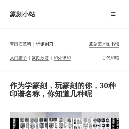
篆刻小站
菜单和
挂件
青田石章料
|
钨钢刻刀
篆刻艺术图书馆
入门进阶
|
篆刻欣赏
|
印外求印
古代印谱
作为学篆刻，玩篆刻的你，30种
印谱名称，你知道几种呢