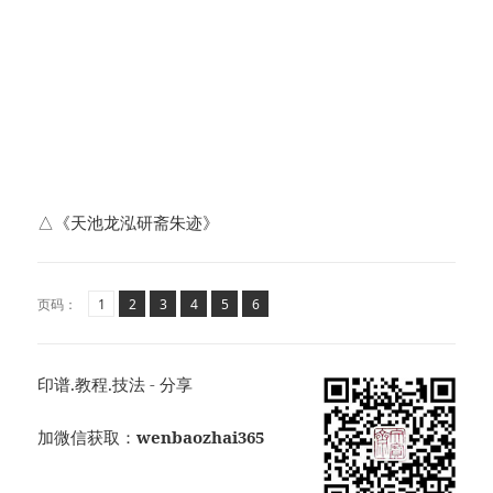
△《天池龙泓研斋朱迹》
页
页
,
页
,
页
,
页
,
页
,
页码：
1
2
3
4
5
6
印谱.教程.技法 - 分享
加微信获取：
wenbaozhai365