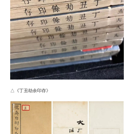
△《丁丑劫余印存》