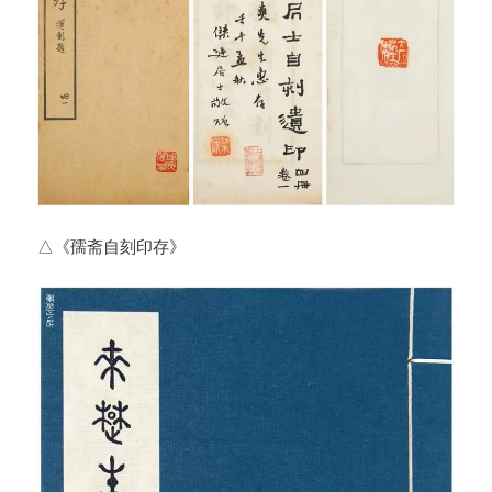
△《孺斋自刻印存》