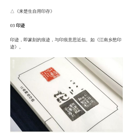
△《来楚生自用印存》
03
印迹
印迹，即篆刻的痕迹，与印痕意思近似。如《江南乡愁印
迹》。