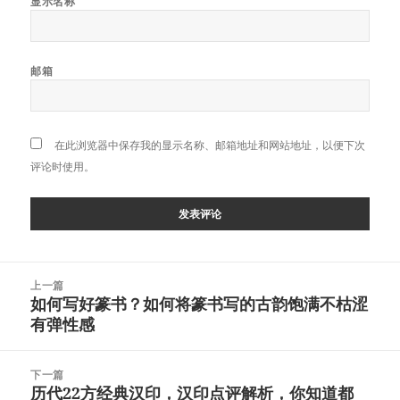
显示名称
邮箱
在此浏览器中保存我的显示名称、邮箱地址和网站地址，以便下次
评论时使用。
文
上一篇
章
如何写好篆书？如何将篆书写的古韵饱满不枯涩
上
导
有弹性感
篇
航
文
章：
下一篇
历代22方经典汉印，汉印点评解析，你知道都
下