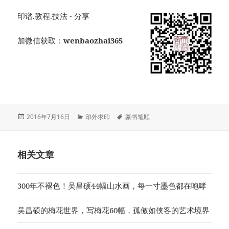
印谱.教程.技法 - 分享
加微信获取：
wenbaozhai365
发
分
标
2016年7月16日
印外求印
篆书笔顺
布
类
签
于
相关文章
300年不褪色！吴昌硕44幅山水画，每一寸墨色都在咆哮
吴昌硕的梅花世界，写梅花60幅，孤傲如侠客的艺术境界