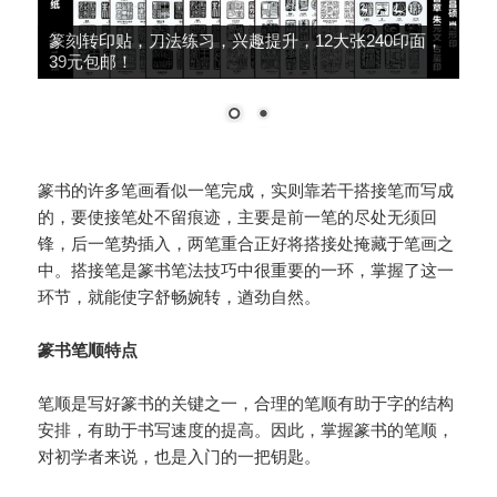
篆刻转印贴，刀法练习，兴趣提升，12大张240印面，
39元包邮！
篆书的许多笔画看似一笔完成，实则靠若干搭接笔而写成
的，要使接笔处不留痕迹，主要是前一笔的尽处无须回
锋，后一笔势插入，两笔重合正好将搭接处掩藏于笔画之
中。搭接笔是篆书笔法技巧中很重要的一环，掌握了这一
环节，就能使字舒畅婉转，遒劲自然。
篆书笔顺特点
笔顺是写好篆书的关键之一，合理的笔顺有助于字的结构
安排，有助于书写速度的提高。因此，掌握篆书的笔顺，
对初学者来说，也是入门的一把钥匙。