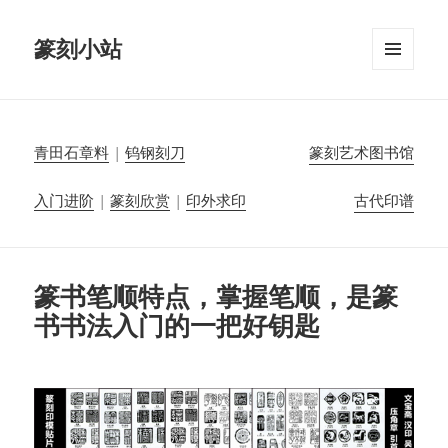
篆刻小站
菜单和
挂件
青田石章料
|
钨钢刻刀
篆刻艺术图书馆
入门进阶
|
篆刻欣赏
|
印外求印
古代印谱
篆书笔顺特点，掌握笔顺，是篆
书书法入门的一把好钥匙