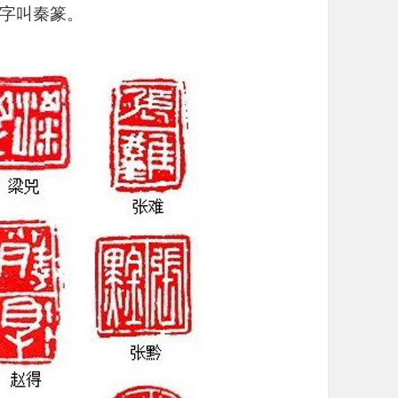
字叫秦篆。