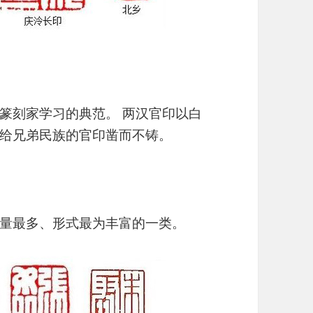
篆刻家学习的典范。 两汉官印以白
给兄弟民族的官印凿而不铸。
量最多、形式最为丰富的一类。