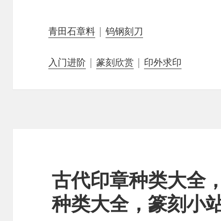
青田石章料
|
钨钢刻刀
入门进阶
|
篆刻欣赏
|
印外求印
古代印章种类大全
种类大全，篆刻小