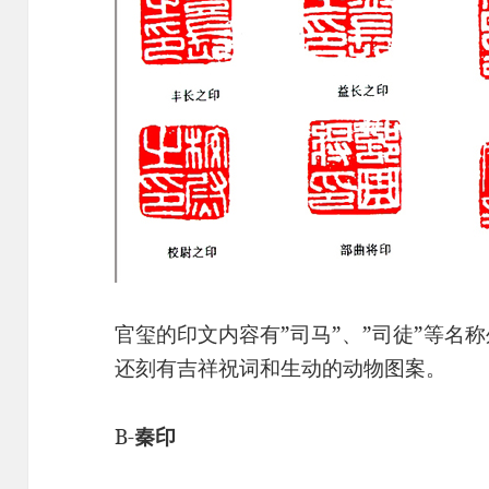
官玺的印文内容有”司马”、”司徒”等名
还刻有吉祥祝词和生动的动物图案。
B-
秦印