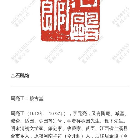
△
石鸥馆
周亮工：赖古堂
周亮工（1612年—1672年），字元亮，又有陶庵、减斋、
缄斋、适园、栎园等别号，学者称栎园先生、栎下先生。
明末清初文学家、篆刻家、收藏家、贰臣。江西省金溪县
合市乡人，原籍河南祥符（今开封）人，后移居金陵（今