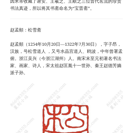
因米芾收藏了谢安、王羲之、王献之三位晋代名流的珍贵
书法真迹，所以将其书斋命名为“宝晋斋”。
赵孟頫：松雪斋
赵孟頫（1254年10月20日—1322年7月30日），字子昂，
汉族，号松雪道人 ，又号水晶宫道人、鸥波，中年曾署孟
俯。浙江吴兴（今浙江湖州）人。南宋末至元初著名书法
家、画家、诗人，宋太祖赵匡胤十一世孙、秦王赵德芳嫡
派子孙。