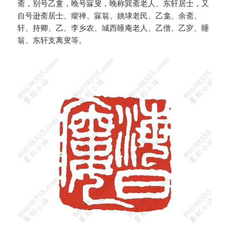
斋，别号乙盫，晚号寐叟，晚称巽斋老人、东轩居士，又
自号逊斋居士、癯禅、寐翁、姚埭老民、乙龛、余斋、
轩、持卿、乙、李乡农、城西睡庵老人、乙僧、乙穸、睡
翁、东轩支离叟等。