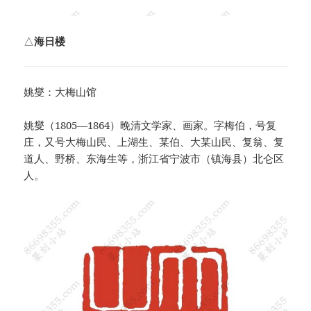
△
海日楼
姚燮：大梅山馆
姚燮（1805—1864）晚清文学家、画家。字梅伯，号复
庄，又号大梅山民、上湖生、某伯、大某山民、复翁、复
道人、野桥、东海生等，浙江省宁波市（镇海县）北仑区
人。