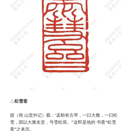
△
松雪斋
据（尧 山堂外记）载：’孟頫有古琴，一曰大雅，一曰松
雪，因以大雅名堂，号雪松焉。”这即是他的 书斋“松雪
斋”之来历。