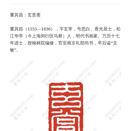
董其昌：玄赏斋
董其昌（1555—1636），字玄宰，号思白、香光居士，松
江华亭（今上海闵行区马桥）人，明代书画家。万历十七
年进士，授翰林院编修，官至南京礼部尚书，卒后谥“文
敏”。