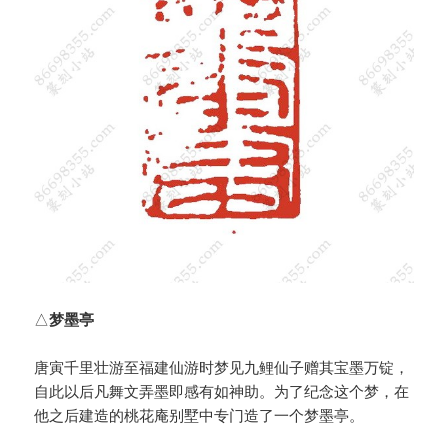
△
梦墨亭
唐寅千里壮游至福建仙游时梦见九鲤仙子赠其宝墨万锭，
自此以后凡舞文弄墨即感有如神助。为了纪念这个梦，在
他之后建造的桃花庵别墅中专门造了一个梦墨亭。