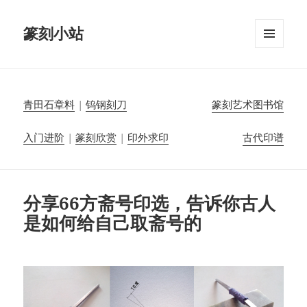
篆刻小站
菜单和
挂件
青田石章料
|
钨钢刻刀
篆刻艺术图书馆
入门进阶
|
篆刻欣赏
|
印外求印
古代印谱
分享66方斋号印选，告诉你古人
是如何给自己取斋号的