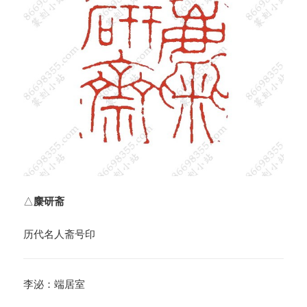
△
麋研斋
历代名人斋号印
李泌：端居室