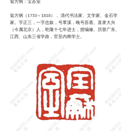
翁方纲：宝苏室
翁方纲（1733～1818）， 清代书法家、文学家、金石学
家。字正三，一字忠叙，号覃溪，晚号苏斋。直隶大兴
（今属北京）人，乾隆十七年进士，授编修。历督广东、
江西、山东三省学政，官至内阁学士。