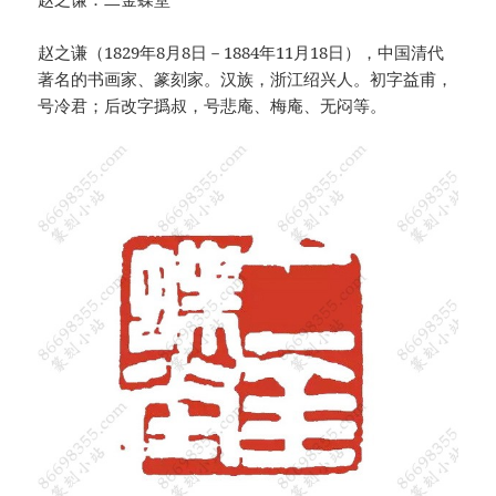
赵之谦（1829年8月8日－1884年11月18日），中国清代
著名的书画家、篆刻家。汉族，浙江绍兴人。初字益甫，
号冷君；后改字撝叔，号悲庵、梅庵、无闷等。