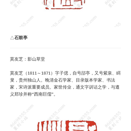
△
石鼓亭
莫友芝：影山草堂
莫友芝（1811～1871）字子偲，自号郘亭，又号紫泉、眲
叟，贵州独山人。晚清金石学家、目录版本学家、书法
家，宋诗派重要成员。家世传业，通文字训诂之学，与遵
义郑珍并称“西南巨儒”。