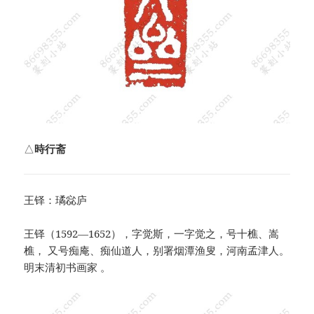
△
時行斋
王铎：璚惢庐
王铎（1592—1652），字觉斯，一字觉之，号十樵、嵩
樵， 又号痴庵、痴仙道人，别署烟潭渔叟，河南孟津人。
明末清初书画家 。