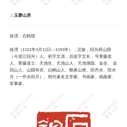
△
玉磬山房
徐渭：石鸥馆
徐渭（1521年3月12日—1593年），汉族，绍兴府山阴
（今浙江绍兴）人。初字文清，后改字文长，号青藤老
人、青藤道士、天池生、天池山人、天池渔隐、金垒、 金
回山人、山阴布衣、白鹇山人、鹅鼻山侬、田丹水、田水
月（一作水田月）。明代著名文学家、书画家、戏曲家、
军事家。