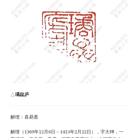
△
璚惢庐
解缙：喜易斋
解缙（1369年12月6日－1415年2月22日），字大绅，一