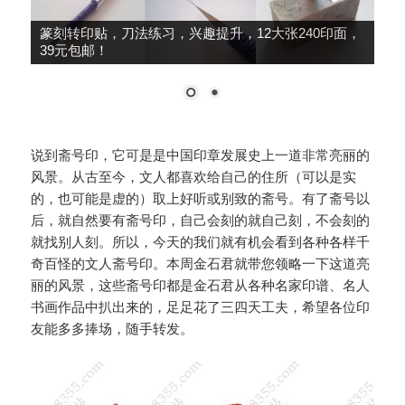
篆刻转印贴，刀法练习，兴趣提升，12大张240印面，
39元包邮！
说到斋号印，它可是是中国印章发展史上一道非常亮丽的
风景。从古至今，文人都喜欢给自己的住所（可以是实
的，也可能是虚的）取上好听或别致的斋号。有了斋号以
后，就自然要有斋号印，自己会刻的就自己刻，不会刻的
就找别人刻。所以，今天的我们就有机会看到各种各样千
奇百怪的文人斋号印。本周金石君就带您领略一下这道亮
丽的风景，这些斋号印都是金石君从各种名家印谱、名人
书画作品中扒出来的，足足花了三四天工夫，希望各位印
友能多多捧场，随手转发。