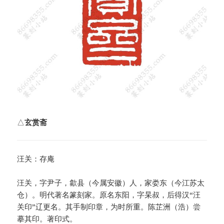
△
玄赏斋
汪关：存庵
汪关，字尹子，歙县（今属安徽）人，家娄东（今江苏太
仓）。明代著名篆刻家。原名东阳，字杲叔，后得汉“汪
关印”辽更名。其手制印章，为时所重。陈芷洲（浩）尝
摹其印。著印式。