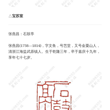
△
宝苏室
张燕昌：石鼓亭
张燕昌(1738—1814)，字文鱼，号芑堂，又号金粟山人，
清浙江海盐武原镇人。生于乾隆三年，卒于嘉庆十九年，
享年七十七岁。