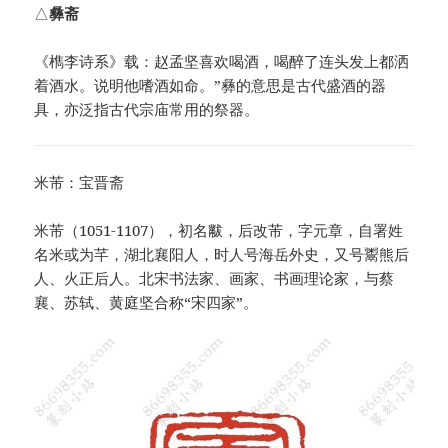
△
彝斋
《檇李诗系》载：赵孟坚喜欢喝酒，喝醉了连头发上都洒
着酒水。说明他嗜酒如命。”彝的意思是古代盛酒的器
具，亦泛指古代宗庙常用的祭器。
米芾：宝晋斋
米芾（1051-1107），初名黻，后改芾，字元章，自署姓
名米或为芊，湖北襄阳人，时人号海岳外史，又号鬻熊后
人、火正后人。北宋书法家、画家、书画理论家，与蔡
襄、苏轼、黄庭坚合称“宋四家”。