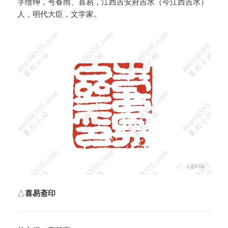
字缙绅，号春雨、喜易，江西吉安府吉水（今江西吉水）
人，明代大臣，文学家。
△
喜易斋印