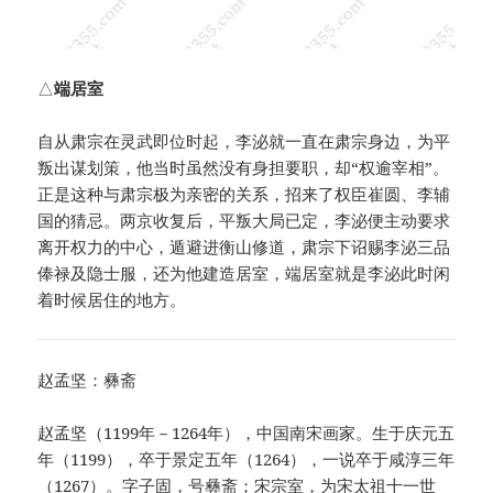
△
端居室
自从肃宗在灵武即位时起，李泌就一直在肃宗身边，为平
叛出谋划策，他当时虽然没有身担要职，却“权逾宰相”。
正是这种与肃宗极为亲密的关系，招来了权臣崔圆、李辅
国的猜忌。两京收复后，平叛大局已定，李泌便主动要求
离开权力的中心，遁避进衡山修道，肃宗下诏赐李泌三品
俸禄及隐士服，还为他建造居室，端居室就是李泌此时闲
着时候居住的地方。
赵孟坚：彝斋
赵孟坚（1199年－1264年），中国南宋画家。生于庆元五
年（1199），卒于景定五年（1264），一说卒于咸淳三年
（1267）。字子固，号彝斋；宋宗室，为宋太祖十一世