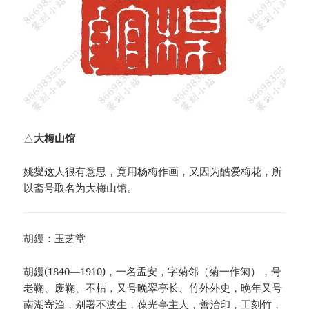
△
大梅山馆
姚燮这人很有意思，竟用杨梅作画，又因为酷爱梅花，所
以斋号取名为大梅山馆。
胡钁：玉芝堂
胡钁(1840—1910)，一名孟安，字菊邻（菊一作匊），号
老鞠、废鞠、不枯，又号晚翠亭长、竹外外史，晚年又号
南湖寄渔，别署不波生，葆光亭主人，善治印，工刻竹，