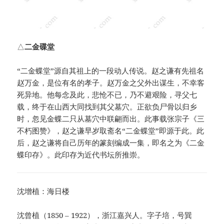
△
二金碟堂
“二金蝶堂”源自其祖上的一段动人传说。赵之谦有先祖名
赵万金，是位有名的孝子。赵万金之父外出谋生，不幸客
死异地。他每念及此，悲怆不已，乃不避艰险，寻父七
载，终于在山西大同找到其父墓穴。正欲负尸骨以归乡
时，忽见金蝶二只从墓穴中联翩而出。此事载张宗子《三
不朽图赞》，赵之谦早岁取斋名“二金蝶堂”即源于此。此
后，赵之谦将自己历年的篆刻编成一集，即名之为《二金
蝶印存》。此印存为近代书坛所推崇。
沈增植：海日楼
沈曾植（1850 – 1922），浙江嘉兴人。字子培，号巽